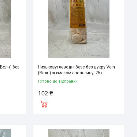
(Велн) без
Низьковуглеводні безе без цукру Veln
(Велн) зі смаком апельсину, 25 г
Готово до відправки
102 ₴