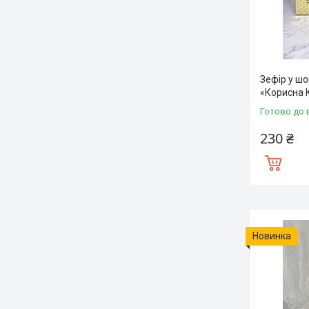
Зефір у шо
«Корисна 
Готово до 
230 ₴
Новинка