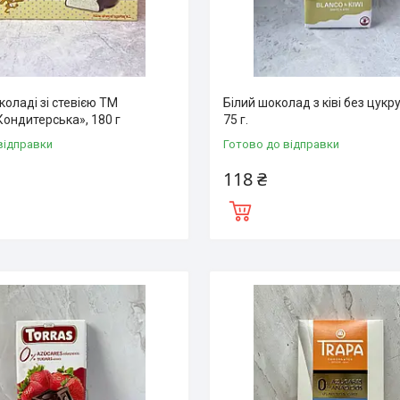
коладі зі стевією ТМ
Білий шоколад з ківі без цукру
Кондитерська», 180 г
75 г.
відправки
Готово до відправки
118 ₴