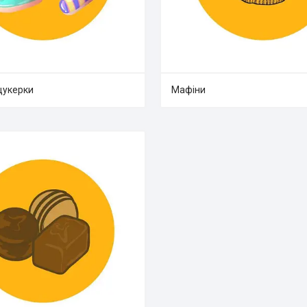
цукерки
Мафіни