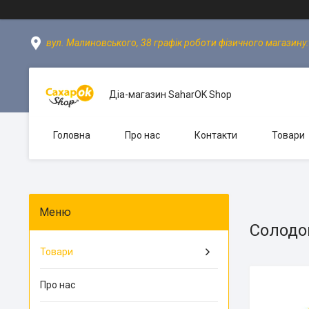
вул. Малиновського, 38 графік роботи фізичного магазину: пн
Діа-магазин SaharOK Shop
Головна
Про нас
Контакти
Товари
Солодощ
Товари
Про нас