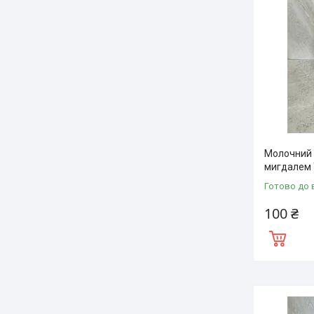
Молочний 
мигдалем T
Готово до 
100 ₴