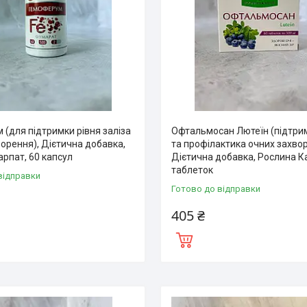
(для підтримки рівня заліза
Офтальмосан Лютеїн (підтри
орення), Дієтична добавка,
та профілактика очних захво
рпат, 60 капсул
Дієтична добавка, Рослина К
таблеток
відправки
Готово до відправки
405 ₴