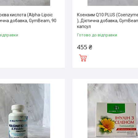
єва кислота (Alpha-Lipoic
Коензим Q10 PLUS (Coenzym
тична добавка, GymBeam, 90
), Дієтична добавка, GymBea
капсул
відправки
Готово до відправки
455 ₴