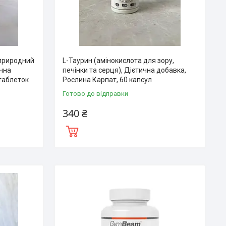
 природний
L-Таурин (амінокислота для зору,
ична
печінки та серця), Дієтична добавка,
 таблеток
Рослина Карпат, 60 капсул
Готово до відправки
340 ₴