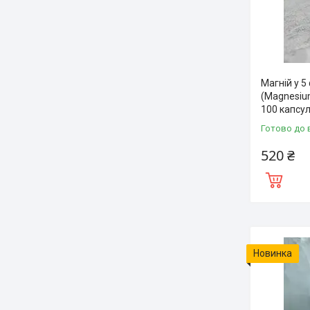
Магній у 5
(Magnesium 
100 капсу
Готово до 
520 ₴
Новинка