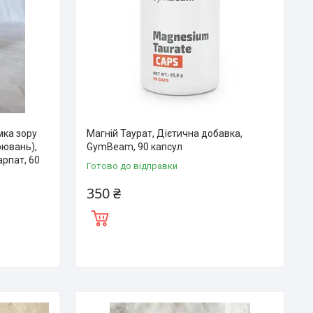
мка зору
Магній Таурат, Дієтична добавка,
рювань),
GymBeam, 90 капсул
арпат, 60
Готово до відправки
350 ₴