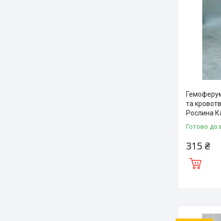
Гемоферум 
та кровотв
Рослина Ка
Готово до 
315 ₴