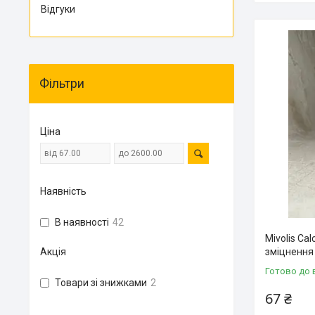
Відгуки
Фільтри
Ціна
Наявність
В наявності
42
Mivolis Ca
Акція
зміцнення 
Готово до 
Товари зі знижками
2
67 ₴