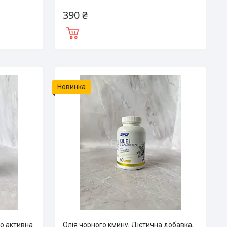
390 ₴
Новинка
но активна
Олія чорного кмину, Дієтична добавка,