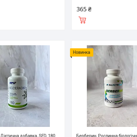
365 ₴
Новинка
Дієтична добавка, SFD, 180
Берберин, Рослинна біологіч