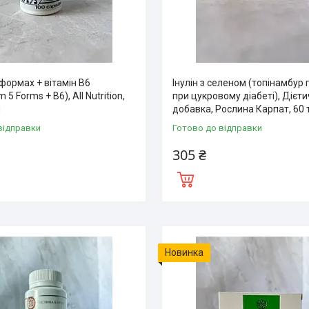
 формах + вітамін B6
Інулін з селеном (топінамбур
5 Forms + B6), All Nutrition,
при цукровому діабеті), Дієт
л
добавка, Рослина Карпат, 60
відправки
Готово до відправки
305 ₴
Новинка