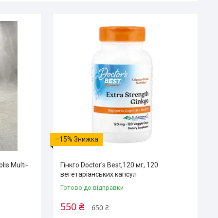
–15%
is Multi-
Гінкго Doctor's Best,120 мг, 120
вегетаріанських капсул
Готово до відправки
550 ₴
650 ₴