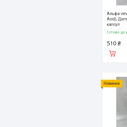
Альфа-ліпо
Acid), Діє
капсул
Готово до 
510 ₴
Новинка