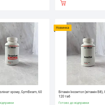
Новинка
колінат хрому, GymBeam, 60
Вітамін Інозитол (вітамін B8)
120 таб
відправки
Готово до відправки