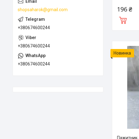
196 ₴
shopsaharok@gmail.com
+380674600244
+380674600244
Новинка
+380674600244
Пажитник, 