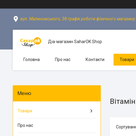
вул. Малиновського, 38 графік роботи фізичного магазину: пн
Діа-магазин SaharOK Shop
Головна
Про нас
Контакти
Товари
Вітамін
Товари
Про нас