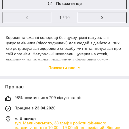
Показати ще
1
/ 10
Корисні та смачні солодощі без цукру, різні натуральні
цукрозамінники (підсолоджувачі) для людей з діабетом і тих,
хто дотримується
здорового способу життя та піклується про
свій організм. Натуральні шоколадні цукерки на стевії,
льодяники на ізомальті, льодяники з фруктовим соком,
гарячий шоколад на стевії, натуральне печиво без цукру,
Показати все
шоколадні пасти, горіхові пасти, кокосові пасти, натуральний
мармелад і пастила, желейні цукерки, кекси, натуральні
сиропи зі стевією, корисні смузі та фруктові пюре без цукру,
Про нас
фруктові льодяники без цукру. Цукрозамінники різного складу
та вигляду: стевія рідка, стевія в порошку, стевія в стіках,
стевія в таблетках, стевія з ерітрітолом, ерітрітол, сахароза.
98% позитивних з 709 відгуків за рік
Та цілий розділ корисних низьковуглеводних діабет-перекусів:
Працює з 23.04.2020
крекери, хлібці, супи — зручні варіанти діабет-снеків.
м. Вінниця
Bob Snail, Stevia, Master Bob, Solo Svit, Sladella, Green Leaf,
вул. Малиновського, 38 графік роботи фізичного
Yume Arth, Healthy Generation, Food4fit, BakerBee.
магазину: пн-пт з 10:00 - 19:00 сб-нд - вихідний, Вінниця,