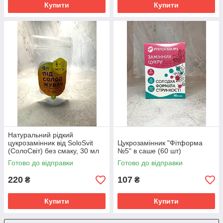
Купити
Купити
Натуральний рідкий
цукрозамінник від SoloSvit
Цукрозамінник "Фітформа
(СолоСвіт) без смаку, 30 мл
№5" в саше (60 шт)
Готово до відправки
Готово до відправки
220
107
₴
₴
Купити
Купити