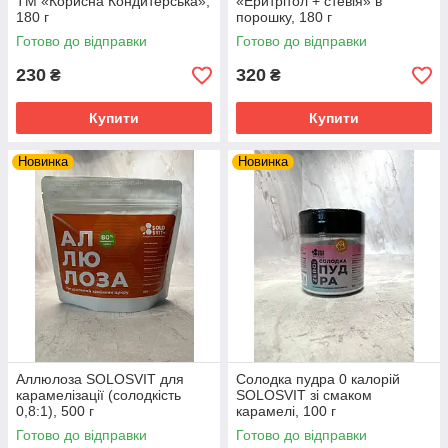
ТМ «Корисна Кондитерська»,
«Еритрітол + стевія» в
180 г
порошку, 180 г
Готово до відправки
Готово до відправки
230
320
₴
₴
Купити
Купити
Новинка
Новинка
Аллюлоза SOLOSVIT для
Солодка пудра 0 калорій
карамелізації (солодкість
SOLOSVIT зі смаком
0,8:1), 500 г
карамелі, 100 г
Готово до відправки
Готово до відправки