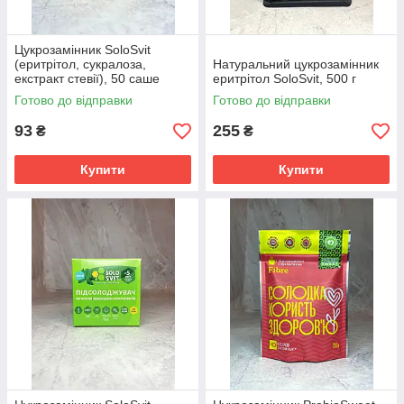
Цукрозамінник SoloSvit
(еритрітол, сукралоза,
Натуральний цукрозамінник
екстракт стевії), 50 саше
еритрітол SoloSvit, 500 г
Готово до відправки
Готово до відправки
93
255
₴
₴
Купити
Купити