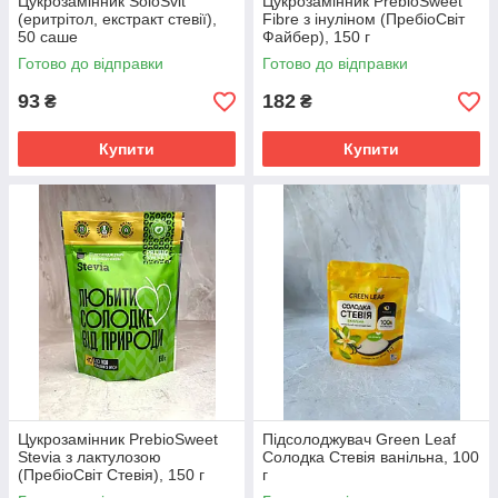
Цукрозамінник SoloSvit
Цукрозамінник PrebioSweet
(еритрітол, екстракт стевії),
Fibre з інуліном (ПребіоСвіт
50 саше
Файбер), 150 г
Готово до відправки
Готово до відправки
93
182
₴
₴
Купити
Купити
Цукрозамінник PrebioSweet
Підсолоджувач Green Leaf
Stevia з лактулозою
Солодка Стевія ванільна, 100
(ПребіоСвіт Стевія), 150 г
г