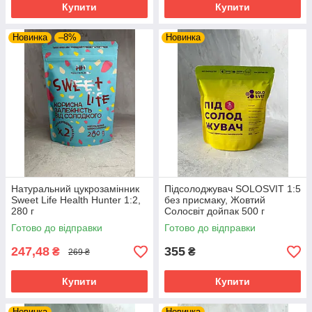
Купити
Купити
Новинка
–8%
Новинка
Натуральний цукрозамінник
Підсолоджувач SOLOSVIT 1:5
Sweet Life Health Hunter 1:2,
без присмаку, Жовтий
280 г
Солосвіт дойпак 500 г
Готово до відправки
Готово до відправки
247,48
355
₴
₴
269 ₴
Купити
Купити
Новинка
Новинка