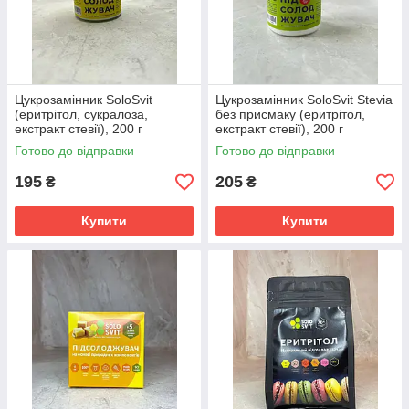
Цукрозамінник SoloSvit
Цукрозамінник SoloSvit Stevia
(еритрітол, сукралоза,
без присмаку (еритрітол,
екстракт стевії), 200 г
екстракт стевії), 200 г
Готово до відправки
Готово до відправки
195
205
₴
₴
Купити
Купити