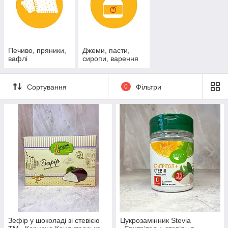
Печиво, пряники,
Джеми, пасти,
вафлі
сиропи, варення
Сортування
0
Фільтри
Зефір у шоколаді зі стевією
Цукрозамінник Stеvia