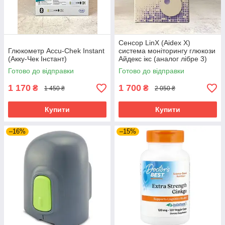
Сенсор LinX (Aidex X)
Глюкометр Accu-Chek Instant
система моніторингу глюкози
(Акку-Чек Інстант)
Айдекс ікс (аналог лібре 3)
Готово до відправки
Готово до відправки
1 170
1 700
₴
₴
1 450 ₴
2 050 ₴
Купити
Купити
–16%
–15%