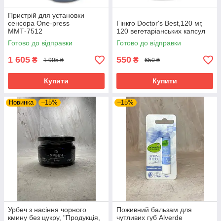
Пристрій для установки
сенсора One-press
Гінкго Doctor's Best,120 мг,
ММТ-7512
120 вегетаріанських капсул
Готово до відправки
Готово до відправки
1 605
550
₴
₴
1 905 ₴
650 ₴
Купити
Купити
Новинка
–15%
–15%
Урбеч з насіння чорного
Поживний бальзам для
кмину без цукру, "Продукція,
чутливих губ Alverde