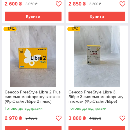
2 600
2 850
₴
₴
3 050 ₴
3 300 ₴
Купити
Купити
–13%
–12%
Сенсор FreeStyle Libre 2 Plus
Сенсор FreeStyle Libre 3,
система моніторингу глюкози
Лібре 3 система моніторнигу
(ФріСтайл Лібре 2 плюс)
глюкози (ФріСтайл Лібре)
Готово до відправки
Готово до відправки
2 970
3 800
₴
₴
3 400 ₴
4 325 ₴