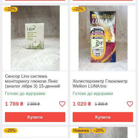
–22%
–22%
Сенсор Linx система
моніторингу глюкози Лінкс
Холестерометр Глюкометр
(аналог лібре 3) 15-денний
Wellion LUNA trio
моніторинг
Готово до відправки
Готово до відправки
1 789
1 020
₴
₴
2 300 ₴
1 300 ₴
Купити
Купити
–20%
Новинка
–20%