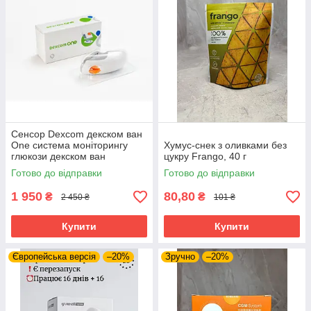
Сенсор Dexcom декском ван
One система моніторингу
Хумус-снек з оливками без
глюкози декском ван
цукру Frango, 40 г
Готово до відправки
Готово до відправки
1 950
80,80
₴
₴
2 450 ₴
101 ₴
Купити
Купити
Європейська версія
–20%
Зручно
–20%