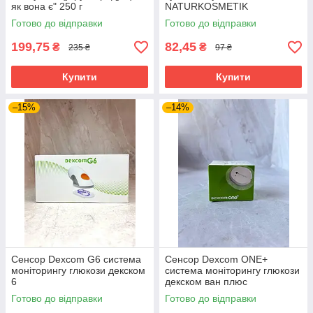
як вона є" 250 г
NATURKOSMETIK
Lippenpflege Sensitive, 4.8 г
Готово до відправки
Готово до відправки
199,75
82,45
₴
₴
235 ₴
97 ₴
Купити
Купити
–15%
–14%
Сенсор Dexcom G6 система
Сенсор Dexcom ONE+
моніторингу глюкози декском
система моніторингу глюкози
6
декском ван плюс
Готово до відправки
Готово до відправки