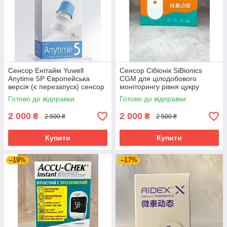
Сенсор Енітайм Yuwell
Сенсор Сібіонік SiBionics
Anytime 5P Європейська
CGM для цілодобового
версія (є перезапуск) сенсор
моніторингу рівня цукру
безперервного моніторингу
Готово до відправки
Готово до відправки
глюкози (CGM) нового
покоління
2 000
2 000
₴
₴
2 500 ₴
2 500 ₴
Купити
Купити
–19%
–17%