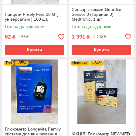
Сенсор глюкози Guardian
Ланцети Freely Fine 28 G (
Sensor 3 (Гардиан 3)
універсальні ) 100 шт.
Medtronic, 1 шт.
Готово до відправки
Готово до відправки
62
1 391
₴
₴
155 ₴
2 782 ₴
Купити
Купити
Топ
–35%
Новинка
–34%
Глюкометр Longevita Family
система для вимірювання
!АКЦІЯ! Глюкометр NEWMED