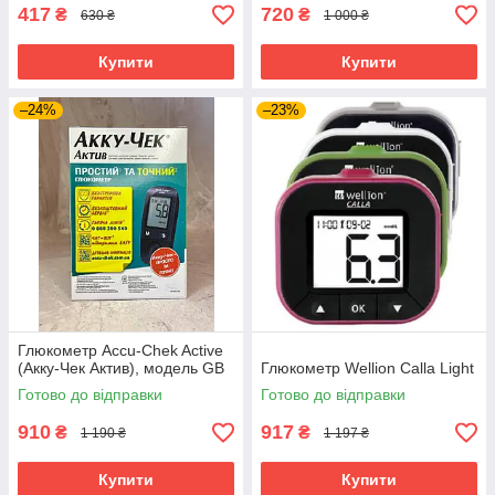
417
720
₴
₴
630 ₴
1 000 ₴
Купити
Купити
–24%
–23%
Глюкометр Accu-Chek Active
(Акку-Чек Актив), модель GB
Глюкометр Wellion Calla Light
Готово до відправки
Готово до відправки
910
917
₴
₴
1 190 ₴
1 197 ₴
Купити
Купити