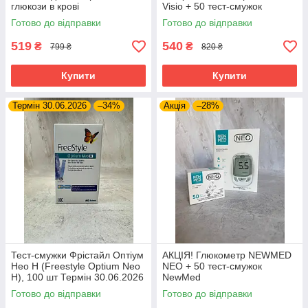
глюкози в крові
Visio + 50 тест-смужок
Готово до відправки
Готово до відправки
519
540
₴
₴
799 ₴
820 ₴
Купити
Купити
Термін 30.06.2026
–34%
Акція
–28%
Тест-смужки Фрістайл Оптіум
АКЦІЯ! Глюкометр NEWMED
Нео Н (Freestyle Optium Neo
NEO + 50 тест-смужок
H), 100 шт Термін 30.06.2026
NewMed
Готово до відправки
Готово до відправки