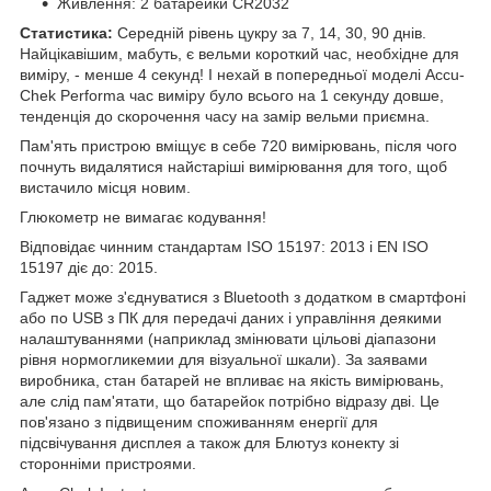
Живлення: 2 батарейки CR2032
Статистика:
Середній рівень цукру за 7, 14, 30, 90 днів.
Найцікавішим, мабуть, є вельми короткий час, необхідне для
виміру, - менше 4 секунд! І нехай в попередньої моделі Accu-
Chek Performa час виміру було всього на 1 секунду довше,
тенденція до скорочення часу на замір вельми приємна.
Пам'ять пристрою вміщує в себе 720 вимірювань, після чого
почнуть видалятися найстаріші вимірювання для того, щоб
вистачило місця новим.
Глюкометр не вимагає кодування!
Відповідає чинним стандартам ISO 15197: 2013 і EN ISO
15197 діє до: 2015.
Гаджет може з'єднуватися з Bluetooth з додатком в смартфоні
або по USB з ПК для передачі даних і управління деякими
налаштуваннями (наприклад змінювати цільові діапазони
рівня нормогликемии для візуальної шкали). За заявами
виробника, стан батарей не впливає на якість вимірювань,
але слід пам'ятати, що батарейок потрібно відразу дві. Це
пов'язано з підвищеним споживанням енергії для
підсвічування дисплея а також для Блютуз конекту зі
сторонніми пристроями.