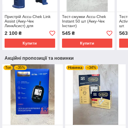
Пристрій Accu-Chek Link
Тест-смужки Accu-Chek
Тест
Assist (Акку-Чек
Instant 50 шт (Акку-Чек
Acti
ЛинкАсист) для
Інстант)
шт.
встановлення інфузійного
2 100
545
563
₴
₴
набору
Купити
Купити
Акційні пропозиції та новинки
Топ
–35%
Новинка
–34%