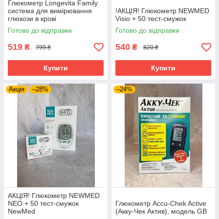
Глюкометр Longevita Family
система для вимірювання
!АКЦІЯ! Глюкометр NEWMED
глюкози в крові
Visio + 50 тест-смужок
Готово до відправки
Готово до відправки
519
540
₴
₴
799 ₴
820 ₴
Купити
Купити
Акція
–28%
–24%
АКЦІЯ! Глюкометр NEWMED
NEO + 50 тест-смужок
Глюкометр Accu-Chek Active
NewMed
(Акку-Чек Актив), модель GB