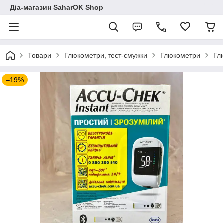
Діа-магазин SaharOK Shop
Товари
Глюкометри, тест-смужки
Глюкометри
Гл
–19%