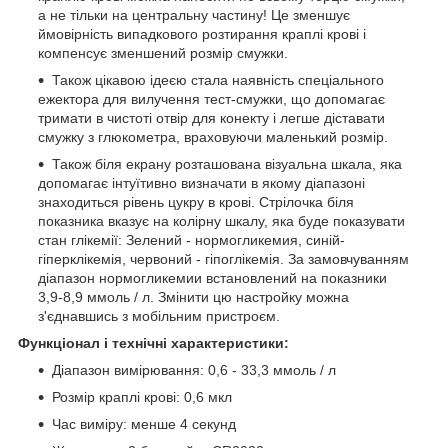
а не тільки на центральну частину! Це зменшує
ймовірність випадкового розтирання краплі крові і
компенсує зменшений розмір смужки.
Також цікавою ідеєю стала наявність спеціального
ежектора для вилучення тест-смужки, що допомагає
тримати в чистоті отвір для конекту і легше діставати
смужку з глюкометра, враховуючи маленький розмір.
Також біля екрану розташована візуальна шкала, яка
допомагає інтуїтивно визначати в якому діапазоні
знаходиться рівень цукру в крові. Стрілочка біля
показника вказує на колірну шкалу, яка буде показувати
стан глікемії: Зелений - нормогликемия, синій-
гіперклікемія, червоний - гіпоглікемія. За замовчуванням
діапазон нормогликемии встановлений на показники
3,9-8,9 ммоль / л. Змінити цю настройку можна
з'єднавшись з мобільним пристроєм.
Функціонал і технічні характеристики:
Діапазон вимірювання: 0,6 - 33,3 ммоль / л
Розмір краплі крові: 0,6 мкл
Час виміру: менше 4 секунд