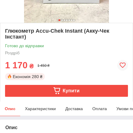
Глюкометр Accu-Chek Instant (Акку-Чек
Інстант)
Готово до відправки
Роздріб
1 170
₴
1 450 ₴
Економія
280 ₴
Купити
Опис
Характеристики
Доставка
Оплата
Умови п
Опис