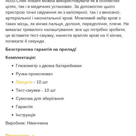
Accu-Chek Instant можна використовувати як в особистих
цілях, так і в медичних установах. За допомогою цього
пристрою точні свідчення як з капілярної, так і з венозної,
артеріальної і неонатальної крові. Можливий забір крові з
таких місць, як кінчик пальця, долоня, передпліччя, плече. Не
вимагає тривалого налаштування: все що потрібно зробити,
це вставити тест-смужку, нанести краплю крові на її кінчик,
почекати 4 секунди.
Безстрокова гарантія на прилад!
Комплектація:
Глюкометр з двома батарейками
Ручка-проколювач
Ланцети
- 10 шт
Тест-смужки - 10 шт
Сумочка для зберігання
Гарантія
Інструкція
Виробник: Німеччина
Приховати