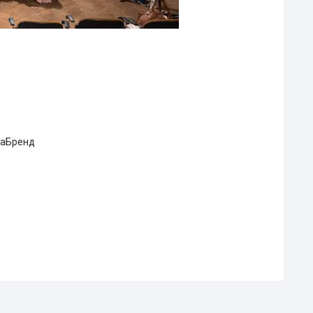
DiaБренд