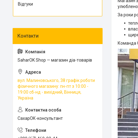
Магазин з
Відгуки
улюбленог
За роки р
тепл
влас
щире
Команда С
SaharOK Shop — магазин діа-товарів
вул. Малиновського, 38 графік роботи
фізичного магазину: пн-пт з 10:00 -
19:00 сб-нд - вихідний, Вінниця,
Україна
СахарОК-консультант