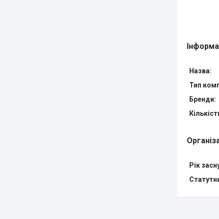
Інформа
Назва:
Тип комп
Бренди:
Кількіст
Організ
Рік засн
Статутн