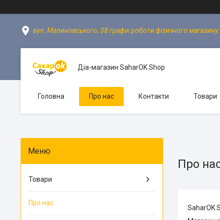
вул. Малиновського, 38 графік роботи фізичного магазину: пн
Діа-магазин SaharOK Shop
Головна
Про нас
Контакти
Товари
Про на
Товари
Про нас
SaharOK S