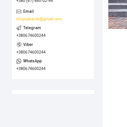
+380 (67) 460-02-44
shopsaharok@gmail.com
+380674600244
+380674600244
+380674600244