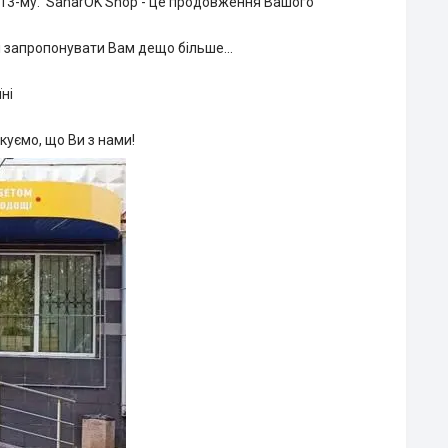
013-му. SaharOK Shop - це продовження Вашого
ві запропонувати Вам дещо більше...
ні
куємо, що Ви з нами!