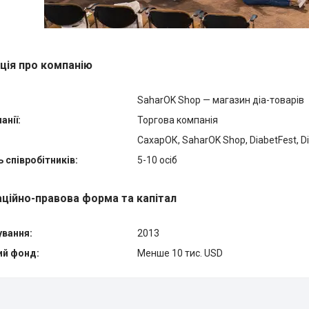
ція про компанію
SaharOK Shop — магазин діа-товарів
анії:
Торгова компанія
СахарОК, SaharOK Shop, DiabetFest, 
ь співробітників:
5-10 осіб
аційно-правова форма та капітал
ування:
2013
ий фонд:
Менше 10 тис. USD