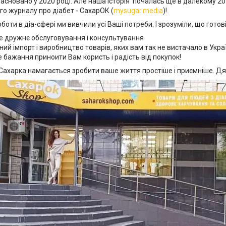
асновано у 2020 році. Але наша історія почалась ще в далекому 2
о журналу про діабет - СахарОК (
mysugar.media
)!
оботи в діа-сфері ми вивчили усі Ваші потреби. І зрозуміли, що гото
е дружнє обслуговування і консультування
ний імпорт і виробництво товарів, яких вам так не вистачало в Украї
 бажання приноити Вам користь і радість від покупок!
ахарка намагається зробити ваше життя простіше і приємніше. Дя