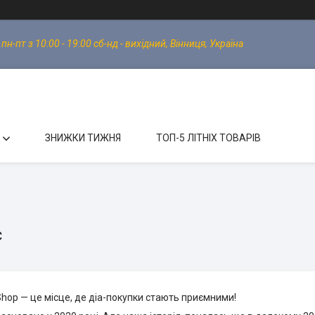
-пт з 10:00 - 19:00 сб-нд - вихідний, Вінниця, Україна
ЗНИЖКИ ТИЖНЯ
ТОП-5 ЛІТНІХ ТОВАРІВ
с
hop — це місце, де діа-покупки стають приємними!