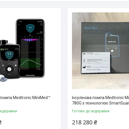
 помпа Medtronic MiniMed™
Інсулінова помпа Medtronic M
780G з технологією SmartGua
відправки
Готово до відправки
₴
218 280 ₴