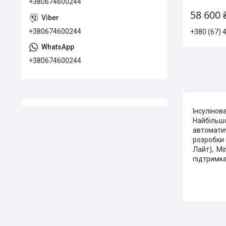
+380674600244
58 600 
+380674600244
+380 (67) 
+380674600244
Інсулінов
Найбільшо
автоматич
розробки 
Лайт), Mi
підтримка