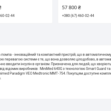
₴
57 800 ₴
460-02-44
+380 (67) 460-02-44
а помпа - інноваційний та компактний пристрій, що в автоматичном
ю перевагою системи є те, що вона дозволяє цілодобово, в автомат
но вводити інсулін в організм. Призначена для людей, що хворіють 
від відомих виробників: MiniMed 640G з технологією Smart Guard та 
nimed Paradigm VEO Medtronic ММТ-754. Покупцям доступне компле
.