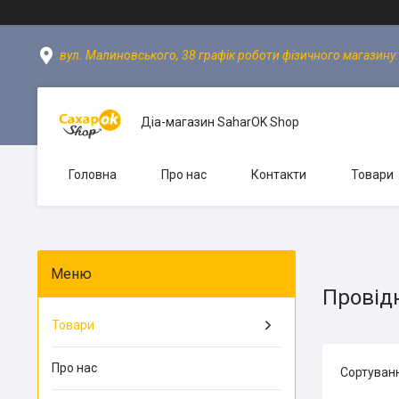
вул. Малиновського, 38 графік роботи фізичного магазину: пн
Діа-магазин SaharOK Shop
Головна
Про нас
Контакти
Товари
Провідн
Товари
Про нас