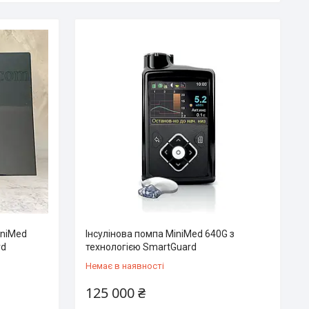
iniMed
Інсулінова помпа MiniMed 640G з
rd
технологією SmartGuard
Немає в наявності
125 000 ₴