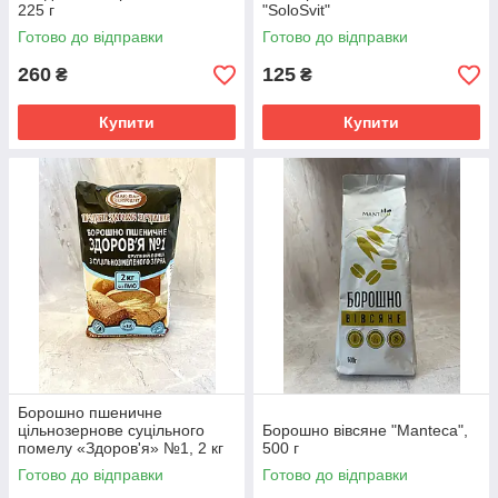
225 г
"SoloSvit"
Готово до відправки
Готово до відправки
260
125
₴
₴
Купити
Купити
Борошно пшеничне
цільнозернове суцільного
Борошно вівсяне "Manteca",
помелу «Здоров'я» №1, 2 кг
500 г
Мак-Вар
Готово до відправки
Готово до відправки