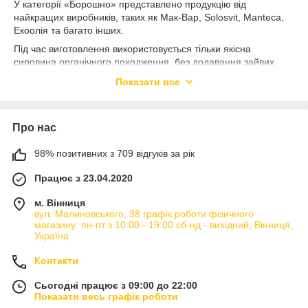
У категорії «Борошно» представлено продукцію від
найкращих виробників, таких як Мак-Вар, Solosvit, Manteca,
Екоолія та багато інших.
Під час виготовлення використовується тільки якісна
сировина органічного походження, без додавання зайвих
штучних домішок,цукру і глютену. Безліч дієтичних і
Показати все
вегетаріанських страв, випічка, кондитерські вироби,соуси та
крем- усім можна насолоджуватись з додатковою користю і
мінімальною калорійністю.
Про нас
Борошно з різних зернових культур: житнє, кокосове, вівсяне,
арахісове,цільнозернове, мигдалеве. Завдяки сучасним
98% позитивних з 709 відгуків за рік
технологіям виробництва і якісній роботі, продукція зберігає
ще більше поживних речовин, клітковини, вітамінів і
Працює з 23.04.2020
мікроелементів. Продукція від перевірених виробників,
націлених на виготовлення продуктів здорового харчування.
м. Вінниця
вул. Малиновського, 38 графік роботи фізичного
Вироби з додаванням такого борошна легко засвоюються,
магазину: пн-пт з 10:00 - 19:00 сб-нд - вихідний, Вінниця,
збалансовують страви за вмістом білків, жирів та вуглеводів.
Україна
Замовляючи продукти від відомих виробників на SaharokShop
Контакти
, Ви можете бути впевнені в їх високій якості та смаку. Ми
надаємо швидку доставку, зручний спосіб оплати та високий
Сьогодні працює з 09:00 до 22:00
рівень сервісу, щоб ваша покупка була приємною та
Показати весь графік роботи
безпечною. Вибирайте продукти від відомих брендів на