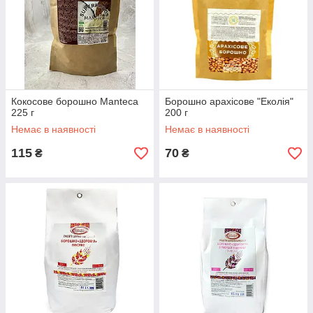
Кокосове борошно Manteca
Борошно арахісове "Еколія"
225 г
200 г
Немає в наявності
Немає в наявності
115
70
₴
₴