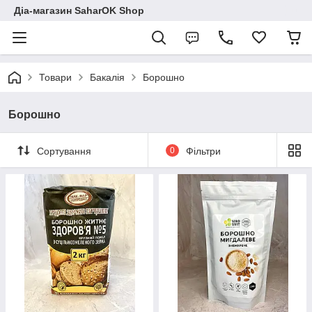
Діа-магазин SaharOK Shop
Товари
Бакалія
Борошно
Борошно
Сортування
0
Фільтри