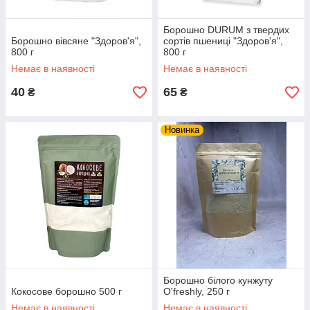
Борошно DURUM з твердих
Борошно вівсяне "Здоров'я",
сортів пшениці "Здоров'я",
800 г
800 г
Немає в наявності
Немає в наявності
40
65
₴
₴
Новинка
Борошно білого кунжуту
Кокосове борошно 500 г
O'freshly, 250 г
Немає в наявності
Немає в наявності