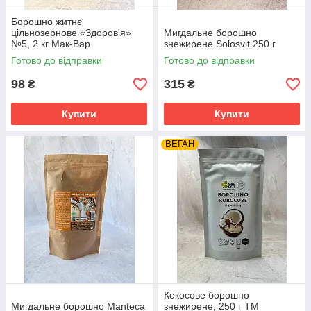
Борошно житнє
цільнозернове «Здоров'я»
Мигдальне борошно
№5, 2 кг Мак-Вар
знежирене Solosvit 250 г
Готово до відправки
Готово до відправки
98
315
₴
₴
Купити
Купити
ВЕГАН
Кокосове борошно
Мигдальне борошно Manteca
знежирене, 250 г ТМ