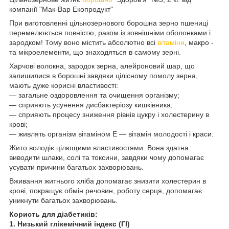
компанії "Мак-Вар Екопродукт"
При виготовленні цільнозернового борошна зерно пшениці
перемелюється повністю, разом із зовнішніми оболонками і
зародком! Тому воно містить абсолютно всі
вітаміни
, макро -
та мікроелементи, що знаходяться в самому зерні.
Харчові волокна, зародок зерна, алейроновий шар, що
залишилися в борошні завдяки цілісному помолу зерна,
мають дуже корисні властивості:
— загальне оздоровлення та очищення організму;
— сприяють усунення дисбактеріозу кишківника;
— сприяють процесу зниження рівнів цукру і холестерину в
крові;
— живлять організм вітаміном Е — вітамін молодості і краси.
Жито володіє цілющими властивостями. Вона здатна
виводити шлаки, солі та токсини, завдяки чому допомагає
усувати причини багатьох захворювань.
Вживання житнього хліба допомагає знизити холестерин в
крові, покращує обмін речовин, роботу серця, допомагає
уникнути багатьох захворювань.
Користь для діабетиків:
1. Низький глікемічний індекс (ГІ)