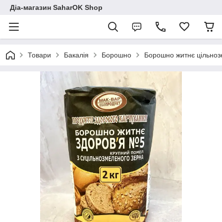
Діа-магазин SaharOK Shop
Товари
Бакалія
Борошно
Борошно житнє цільноз