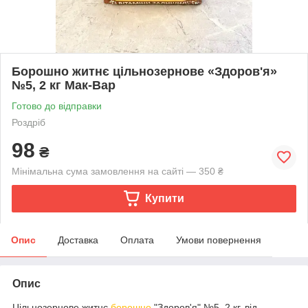
Борошно житнє цільнозернове «Здоров'я»
№5, 2 кг Мак-Вар
Готово до відправки
Роздріб
98
₴
Мінімальна сума замовлення на сайті — 350 ₴
Купити
Опис
Доставка
Оплата
Умови повернення
Опис
Цільнозернове житнє
борошно
"Здоров'я" №5, 2 кг. від