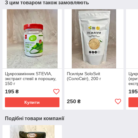
З цим товаром також замовляють
Цукрозамінник STEVIA,
Псиліум SoloSvit
Цукр
экстракт стевії в порошку,
(СолоСвіт), 200 г
(ери
150 г
екстр
195
195
₴
250
₴
Купити
Подібні товари компанії