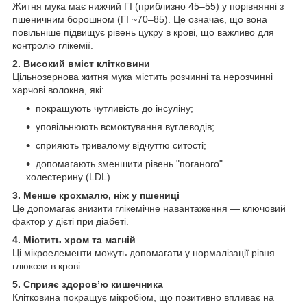
Житня мука має нижчий ГІ (приблизно 45–55) у порівнянні з
пшеничним борошном (ГІ ~70–85). Це означає, що вона
повільніше підвищує рівень цукру в крові, що важливо для
контролю глікемії.
2. Високий вміст клітковини
Цільнозернова житня мука містить розчинні та нерозчинні
харчові волокна, які:
покращують чутливість до інсуліну;
уповільнюють всмоктування вуглеводів;
сприяють тривалому відчуттю ситості;
допомагають зменшити рівень "поганого"
холестерину (LDL).
3. Менше крохмалю, ніж у пшениці
Це допомагає знизити глікемічне навантаження — ключовий
фактор у дієті при діабеті.
4. Містить хром та магній
Ці мікроелементи можуть допомагати у нормалізації рівня
глюкози в крові.
5. Сприяє здоров’ю кишечника
Клітковина покращує мікробіом, що позитивно впливає на