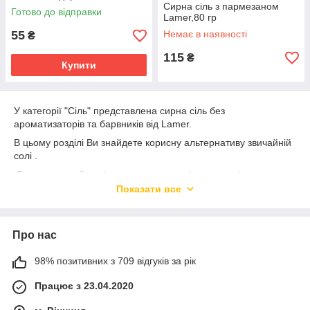
Сирна сіль з пармезаном
Готово до відправки
Lamer,80 гр
55
Немає в наявності
₴
115
₴
Купити
У категорії "Сіль" представлена сирна сіль без
ароматизаторів та барвників від Lamer.
В цьому розділі Ви знайдете корисну альтернативу звичайній
солі .
Вона дуже добре підходить для салатів, перших і других
страв, для додавання в бутерброди і піци та до всіх Ваших
Показати все
улюблених страв.
Замовляючи продукти від відомих виробників на SaharokShop
, Ви можете бути впевнені в їх високій якості та смаку. Ми
Про нас
надаємо швидку доставку, зручний спосіб оплати та високий
рівень сервісу, щоб ваша покупка була приємною та
98% позитивних з 709 відгуків за рік
безпечною. Вибирайте продукти від відомих брендів на
SaharokShop та насолоджуйтесь їх смаком та користю для
Працює з 23.04.2020
здоров'я!