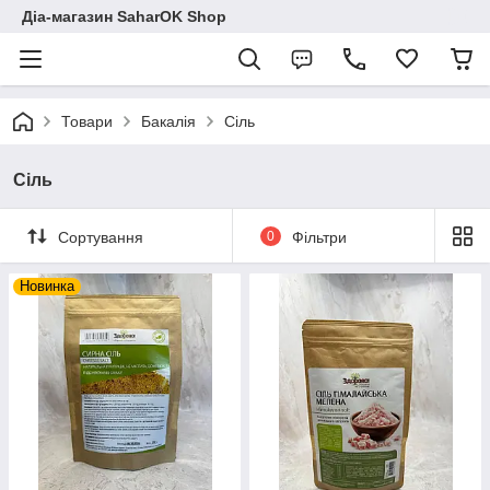
Діа-магазин SaharOK Shop
Товари
Бакалія
Сіль
Сіль
Сортування
0
Фільтри
Новинка