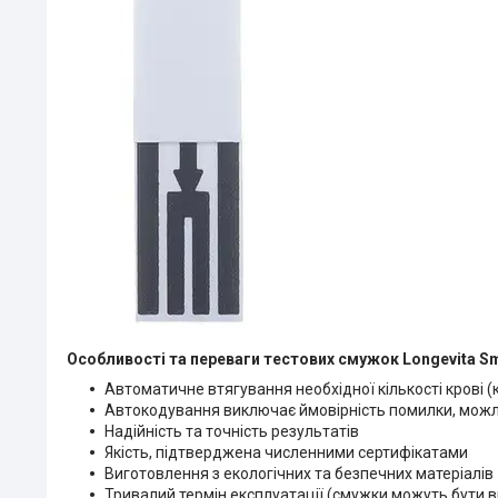
Особливості та переваги тестових смужок Longevita Sm
Автоматичне втягування необхідної кількості крові (
Автокодування виключає ймовірність помилки, можл
Надійність та точність результатів
Якість, підтверджена численними сертифікатами
Виготовлення з екологічних та безпечних матеріалів
Тривалий термін експлуатації (смужки можуть бути в