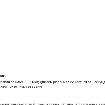
art:
крапля об'ємом 1-1,5 мкл) для вимірювань здійснюється за 1 секун
ивої при ручному введенні
икористані протягом 90 днів після першого відкриття упаковки, зак