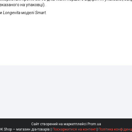
вказаного на упаковці).
и Longevita моделі Smart.
Сайт створений на маркетплейсі
Prom.ua
SaharOK Shop — магазин діа-товарів |
Поскаржитися на контент
|
Політика конфіденц