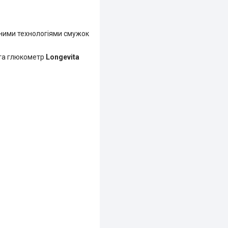
ними технологіями смужок
и та глюкометр
Longevita