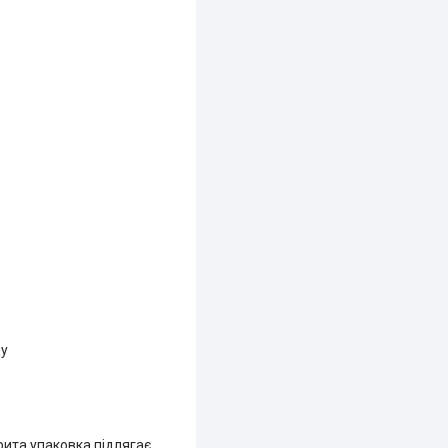
ду
рита упаковка підлягає