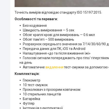
Точність вимірів відповідає стандарту ISO 15197:2015.
Особливості та переваги:
Без кодування
Швидкість вимірювання — 5 сек
Обсяг краплі крові для вимірювань — 0.6 мкл
Обсяг пам'яті – 500 вимірювань
Розрахунок середнього значення за 7/14/30/60/90 д
Передача даних для ПК, iOS та Android
Налаштування «до та після вживання їжі»
Голосові сигнали попереджають про гіпо/ гіперглікем
на день
Автоматичне
видалення
тест-смужки за допомогою 
Комплектація:
Глюкометр
10 тест-смужок
Проколювач з прозорим ковпачком
10 стерильних ланцетів
Батарейка
Футляр
Інструкція з експлуатації