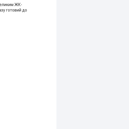
 великим ЖК-
азу готовий до