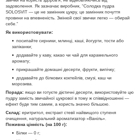
задоволення. Як зазначає виробник, “Солодка пудра
SOLOSVIT — це не замінник цукру, це замінник почуття
провини на впевненість. Змінюй свої звички легко — обирай
себе.”
Як використовувати:
посипайте сирники, млинці, каші, йогурти, тости або
запіканки;
додавайте у каву, какао чи чай для карамельного
аромату;
прикрашайте домашні десерти, фрукти, випічку;
додавайте до білкових коктейлів, смузі, каш чи
морозива.
Порада:
якщо ви готуєте дієтичні десерти, використовуйте цю
пудру замість звичайної цукрової в тому ж співвідношенні —
ефект буде тим самим, а користь значно більшою.
Склад:
еритритол, екстракт стевії найвищого ступеня
очищення, натуральний ароматизатор «Ваніль».
Поживна цінність (на 100 г):
Білки — 0 г;