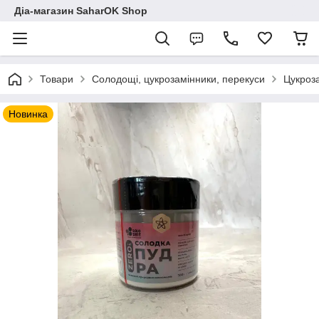
Діа-магазин SaharOK Shop
Товари
Солодощі, цукрозамінники, перекуси
Цукроз
Новинка