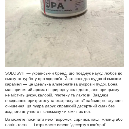
SOLOSVIT — український бренд, що поєднує науку, любов до
смаку та турботу про здоров’я. Його солодка пудра зі смаком
карамелі — це ідеальна альтернатива цукровій пудрі. Вона
має приємний аромат і природну солодкість, але при цьому
не містить цукру, калорій, глютену та лактози. Завдяки
поєднанню еритритолу та екстракту стевії найвищого ступеня
очищення, ця пудра дарує справжній десертний смак без
жодного штучного післясмаку чи хімічних нот.
Ви можете посипати нею творожок, сирники, каші, млинці або
навіть тости — і отримаєте ефект “десерту з кав’ярні”.