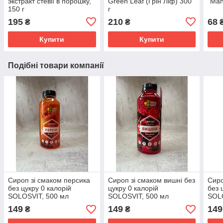
экстракт стевії в порошку,
Green Leaf (Грін Ліф) 300
"Man
150 г
г
195
210
68
₴
₴
Купити
Купити
Подібні товари компанії
Сироп зі смаком персика
Сироп зі смаком вишні без
Сиро
без цукру 0 калорій
цукру 0 калорій
без 
SOLOSVIT, 500 мл
SOLOSVIT, 500 мл
SOLO
149
149
149
₴
₴