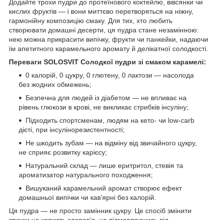
Додайте трохи пудри до протеїнового коктейлю, вівсянки чи
кислих фруктів — і вони миттєво перетворяться на ніжну,
гармонійну композицію смаку. Для тих, хто любить
створювати домашні десерти, ця пудра стане незамінною:
нею можна прикрасити випічку, фрукти чи панкейки, надаючи
їм апетитного карамельного аромату й делікатної солодкості.
Переваги SOLOSVIT Солодкої пудри зі смаком карамелі:
0 калорій, 0 цукру, 0 глютену, 0 лактози — насолода
без жодних обмежень;
Безпечна для людей із діабетом — не впливає на
рівень глюкози в крові, не викликає стрибків інсуліну;
Підходить спортсменам, людям на кето- чи low-carb
дієті, при інсулінорезистентності;
Не шкодить зубам — на відміну від звичайного цукру,
не сприяє розвитку карієсу;
Натуральний склад — лише еритритол, стевія та
ароматизатор натурального походження;
Вишуканий карамельний аромат створює ефект
домашньої випічки чи кав’ярні без калорій.
Ця пудра — не просто замінник цукру. Це спосіб змінити
звички на користь здоров’я, не відмовляючись від