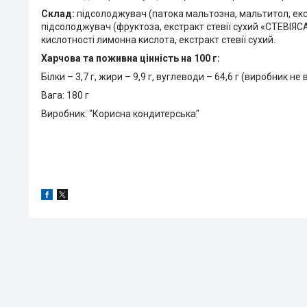
Склад:
підсолоджувач (патока мальтозна, мальтитол, екс
підсолоджувач (фруктоза, екстракт стевії сухий «СТЕВІЯСАН
кислотності лимонна кислота, екстракт стевії сухий.
Харчова та поживна цінність на 100 г:
Білки – 3,7 г, жири – 9,9 г, вуглеводи – 64,6 г (виробник не 
Вага: 180 г
Виробник: "Корисна кондитерська"