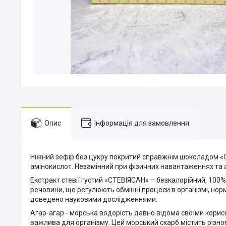
Опис
Інформація для замовлення
Ніжний зефір без цукру покритий справжнім шоколадом «Ст
амінокислот. Незамінний при фізичних навантаженнях та
Екстракт стевії густий «СТЕВІЯСАН» – безкалорійний, 100%
речовини, що регулюють обмінні процеси в організмі, норм
доведено науковими дослідженнями.
Агар-агар - морська водорість давно відома своїми корисн
важлива для організму. Цей морський скарб містить різно