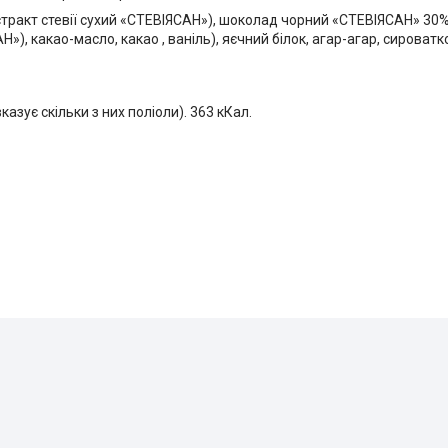
тракт стевії сухий «СТЕВІЯСАН»), шоколад чорний «СТЕВІЯСАН» 30% 
»), какао-масло, какао , ваніль), яєчний білок, агар-агар, сироватк
вказує скільки з них поліоли). 363 кКал.