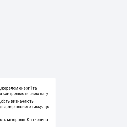
джерелом енергії та
кі контролюють свою вагу.
одкість визначають
ії артеріального тиску, що
сть мінералів. Клітковина