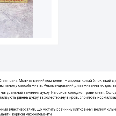
евіясан». Містить цінний компонент – сироватковий білок, який є 
 активному способі життя. Рекомендований для вживання людям, я
 натуральний замінник цукру. На основі солодкої трави стевії. Сол
алізують рівень цукру та холестерину в крові, сприяють нормалізац
ими властивостями, що містить розчинну клітковину і велику кількі
манітні корисні мікроелементи.