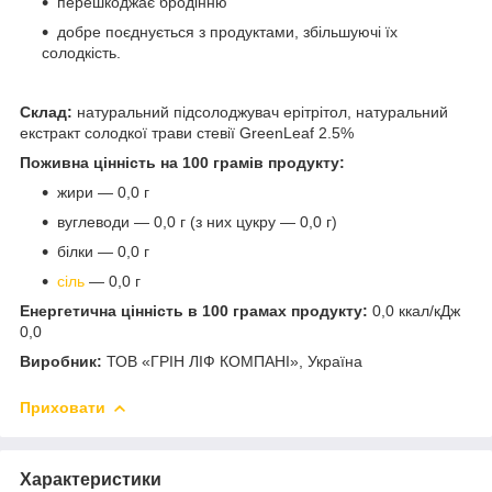
перешкоджає бродінню
добре поєднується з продуктами, збільшуючі їх
солодкість.
Склад:
натуральний підсолоджувач ерітрітол, натуральний
екстракт солодкої трави стевії GreenLeaf 2.5%
Поживна цінність на 100 грамів продукту:
жири — 0,0 г
вуглеводи — 0,0 г (з них цукру — 0,0 г)
білки — 0,0 г
сіль
— 0,0 г
Енергетична цінність в 100 грамах продукту:
0,0 ккал/кДж
0,0
Виробник:
ТОВ «ГРІН ЛІФ КОМПАНІ», Україна
Приховати
Характеристики