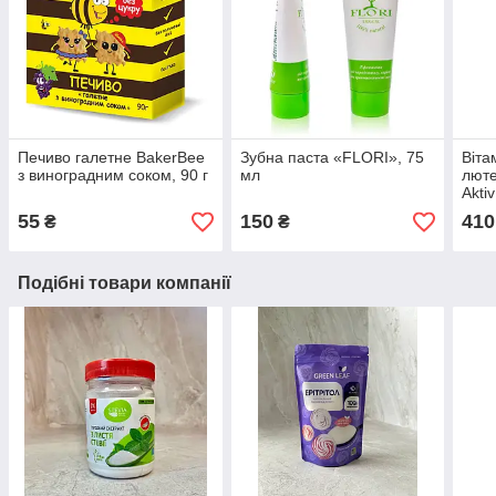
Печиво галетне BakerBee
Зубна паста «FLORI», 75
Віта
з виноградним соком, 90 г
мл
люте
Akti
55
150
410
₴
₴
Подібні товари компанії