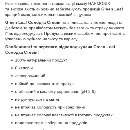
Ексклюзивна технологія гармонізації смаку HARMONIX
та висока якість сировини забезпечують продукції
Green Leaf
кращий смак, максимально схожий із цукром.
Green Leaf Солодка Стевія
не впливає на глікемію: люди із
діабетом та предіабетом можуть без вагань та страху вживати
її як підсолоджувач. Продукт є дієвим засобом, що протистоїть
утворенню зубного нальоту та карієсу.
Особливості та переваги підсолоджувача Green Leaf
Солодка Стевія:
100% натуральний продукт
0 калорій
легкорозчинний
стійкий до високих температур
стабільний в кислому середовищі (pH 3-9)
не руйнується на світлі
не втрачає солодкість при зберіганні
не втрачає солодкі властивості в готових продуктах
подовжує термін зберігання продуктів