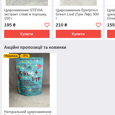
Цукрозамінник STEVIA,
Цукрозамінник Еритрітол
Цукр
экстракт стевії в порошку,
Green Leaf (Грін Ліф) 300
цуко
150 г
г
Gree
195
210
155
₴
₴
Купити
Купити
Акційні пропозиції та новинки
Новинка
–8%
Натуральний цукрозамінник