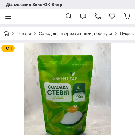
Діа-магазин SaharOK Shop
Товари
Солодощі, цукрозамінники, перекуси
Цукроз
ТОП