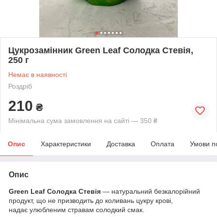
Цукрозамінник Green Leaf Солодка Стевія,
250 г
Немає в наявності
Роздріб
210
₴
Мінімальна сума замовлення на сайті — 350 ₴
Опис
Характеристики
Доставка
Оплата
Умови п
Опис
Green Leaf Солодка Стевія
— натуральний безкалорійний
продукт, що не призводить до коливань цукру крові,
надає улюбленим стравам солодкий смак.