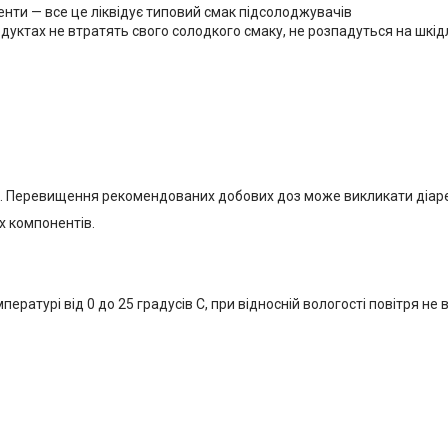
нти — все це ліквідує типовий смак підсолоджувачів
дуктах не втратять свого солодкого смаку, не розпадуться на шкід
в. Перевищення рекомендованих добових доз може викликати діар
х компонентів.
пературі від 0 до 25 градусів С, при відносній вологості повітря н