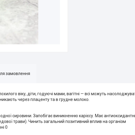
для замовлення
охилого віку, діти, годуючі мами, вагітні — всі можуть насолоджу
проникають через плаценту та в грудне молоко.
родної сировини. Запобігає виникненню карієсу. Має антиоксидант
медової трави). Чинить загальний позитивний вплив на організм
ні 0