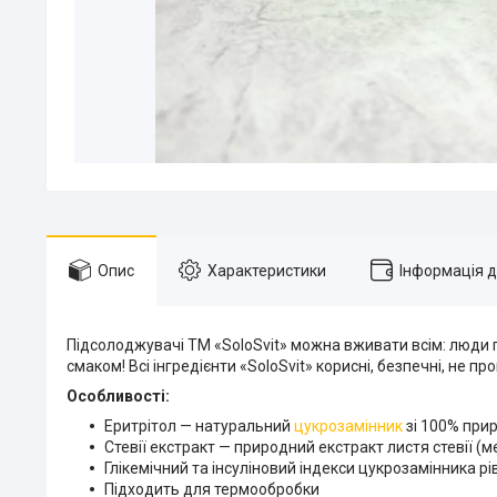
Опис
Характеристики
Інформація 
Підсолоджувачі ТМ «SoloSvit» можна вживати всім: люди п
смаком! Всі інгредієнти «SoloSvit» корисні, безпечні, не 
Особливості:
Еритрітол — натуральний
цукрозамінник
зі 100% при
Стевії екстракт — природний екстракт листя стевії (
Глікемічний та інсуліновий індекси цукрозамінника рів
Підходить для термообробки