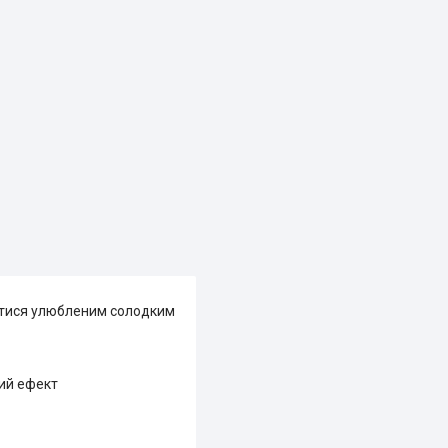
ватися улюбленим солодким
ний ефект