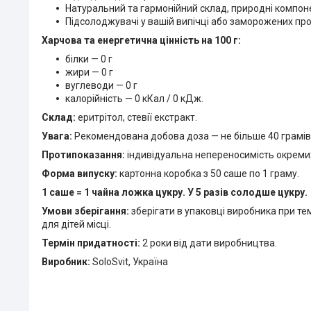
Натуральний та гармонійний склад, природні компоне
Підсолоджувачі у вашій випічці або заморожених про
Харчова та енергетична цінність на 100 г:
білки — 0 г
жири — 0 г
вуглеводи — 0 г
калорійність — 0 кКал / 0 кДж.
Склад:
еритрітол, стевії екстракт.
Увага:
Рекомендована добова доза — не більше 40 грамі
Протипоказання:
індивідуальна непереносимість окреми
Форма випуску:
картонна коробка з 50 саше по 1 граму.
1 саше = 1 чайна ложка цукру. У 5 разів солодше цукру.
Умови зберігання:
зберігати в упаковці виробника при тем
для дітей місці.
Термін придатності:
2 роки від дати виробництва.
Виробник:
SoloSvit, Україна