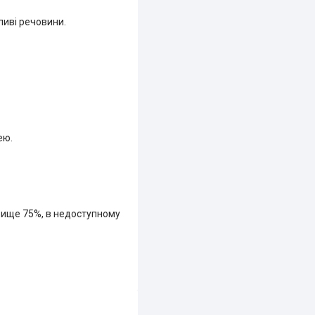
ливі речовини.
ею.
е вище 75%, в недоступному