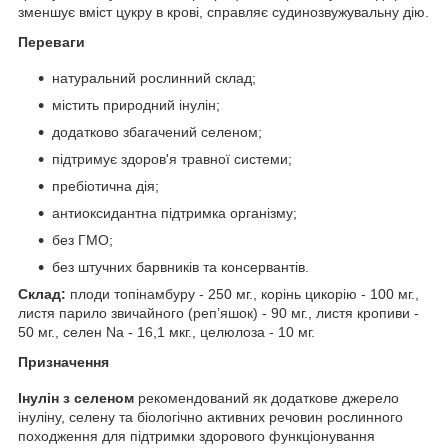
зменшує вміст цукру в крові, справляє судинозвужувальну дію.
Переваги
натуральний рослинний склад;
містить природний інулін;
додатково збагачений селеном;
підтримує здоров'я травної системи;
пребіотична дія;
антиоксидантна підтримка організму;
без ГМО;
без штучних барвників та консервантів.
Склад:
плоди
топінамбуру - 250 мг., корінь цикорію - 100 мг.,
листя парило звичайного (реп’яшок) - 90 мг., листя кропиви -
50 мг., селен Na - 16,1 мкг., целюлоза - 10 мг.
Призначення
Інулін з селеном
рекомендований як додаткове джерело
інуліну, селену та біологічно активних речовин рослинного
походження для підтримки здорового функціонування