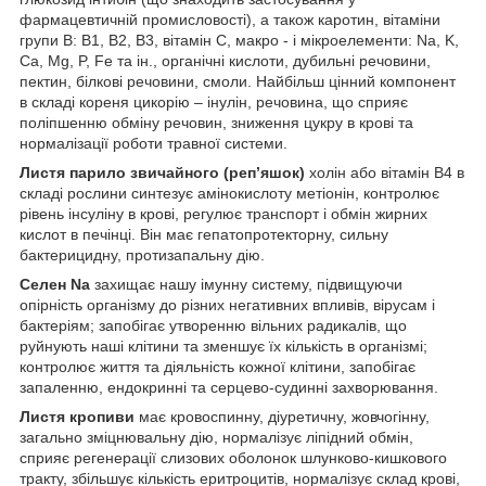
фармацевтичній промисловості), а також каротин, вітаміни
групи B: B1, B2, B3, вітамін С, макро - і мікроелементи: Na, K,
Ca, Mg, P, Fe та ін., органічні кислоти, дубильні речовини,
пектин, білкові речовини, смоли. Найбільш цінний компонент
в складі кореня цикорію – інулін, речовина, що сприяє
поліпшенню обміну речовин, зниження цукру в крові та
нормалізації роботи травної системи.
Листя парило звичайного (реп’яшок)
холін або вітамін В4 в
складі рослини синтезує амінокислоту метіонін, контролює
рівень інсуліну в крові, регулює транспорт і обмін жирних
кислот в печінці. Він має гепатопротекторну, сильну
бактерицидну, протизапальну дію.
Селен
Na
захищає нашу імунну систему, підвищуючи
опірність організму до різних негативних впливів, вірусам і
бактеріям; запобігає утворенню вільних радикалів, що
руйнують наші клітини та зменшує їх кількість в організмі;
контролює життя та діяльність кожної клітини, запобігає
запаленню, ендокринні та серцево-судинні захворювання.
Листя кропиви
має кровоспинну, діуретичну, жовчогінну,
загально зміцнювальну дію, нормалізує ліпідний обмін,
сприяє регенерації слизових оболонок шлунково-кишкового
тракту, збільшує кількість еритроцитів, нормалізує склад крові,