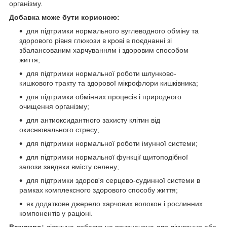
організму.
Добавка може бути корисною:
для підтримки нормального вуглеводного обміну та
здорового рівня глюкози в крові в поєднанні зі
збалансованим харчуванням і здоровим способом
життя;
для підтримки нормальної роботи шлунково-
кишкового тракту та здорової мікрофлори кишківника;
для підтримки обмінних процесів і природного
очищення організму;
для антиоксидантного захисту клітин від
окиснювального стресу;
для підтримки нормальної роботи імунної системи;
для підтримки нормальної функції щитоподібної
залози завдяки вмісту селену;
для підтримки здоров'я серцево-судинної системи в
рамках комплексного здорового способу життя;
як додаткове джерело харчових волокон і рослинних
компонентів у раціоні.
Важливо:
дієтична добавка не призначена для лікування або