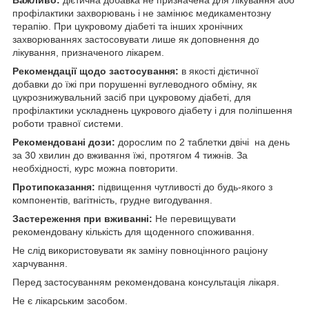
профілактики захворювань і не замінює медикаментозну
терапію. При цукровому діабеті та інших хронічних
захворюваннях застосовувати лише як доповнення до
лікування, призначеного лікарем.
Рекомендації щодо застосування:
в якості дієтичної
добавки до їжі при порушенні вуглеводного обміну, як
цукрознижувальний засіб при цукровому діабеті, для
профілактики ускладнень цукрового діабету і для поліпшення
роботи травної системи.
Рекомендовані дози:
дорослим по 2 таблетки двічі на день
за 30 хвилин до вживання їжі, протягом 4 тижнів. За
необхідності, курс можна повторити.
Протипоказання:
підвищення чутливості до будь-якого з
компонентів, вагітність, грудне вигодування.
Застереження при вживанні:
Не перевищувати
рекомендовану кількість для щоденного споживання.
Не слід використовувати як заміну повноцінного раціону
харчування.
Перед застосуванням рекомендована консультація лікаря.
Не є лікарським засобом.