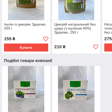
Інулін із цикорію Здорово,
Цикорій натуральний без
Нат
250 г
цукру (з інуліном 40%)
топі
Здорово, 250 г
без 
155
275
₴
210
₴
Купити
Подібні товари компанії