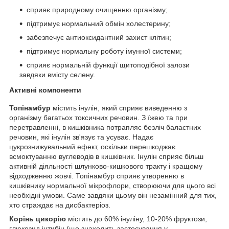
сприяє природному очищенню організму;
підтримує нормальний обмін холестерину;
забезпечує антиоксидантний захист клітин;
підтримує нормальну роботу імунної системи;
сприяє нормальній функції щитоподібної залози
завдяки вмісту селену.
Активні компоненти
Топінамбур
містить інулін, який сприяє виведенню з
організму багатьох токсичних речовин. З їжею та при
перетравленні, в кишківника потрапляє безліч баластних
речовин, які інулін зв'язує та усуває. Надає
цукрознижувальний ефект, оскільки перешкоджає
всмоктуванню вуглеводів в кишківник. Інулін сприяє більш
активній діяльності шлунково-кишкового тракту і кращому
відходженню жовчі. Топінамбур сприяє утворенню в
кишківнику нормальної мікрофлори, створюючи для цього всі
необхідні умови. Саме завдяки цьому він незамінний для тих,
хто страждає на дисбактеріоз.
Корінь цикорію
містить до 60% інуліну, 10-20% фруктози,
глюкозид інтибін (що знаходить застосування у