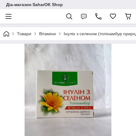
Діа-магазин SaharOK Shop
Товари
Вітаміни
Інулін з селеном (топінамбур приро