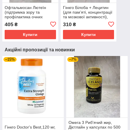
Офтальмосан Лютеїн
Гінкго Білоба + Лецитин
(підтримка зору та
(для пам’яті, концентрації
профілактика очних
та мозкової активності),
захворювань), Дієтична
Дієтична добавка, Рослина
405
310
₴
₴
добавка, Рослина Карпат,
Карпат, 60 таблеток
60 таблеток
Купити
Купити
Акційні пропозиції та новинки
–15%
–7%
Омега 3 Риб'ячий жир,
Гінкго Doctor's Best,120 мг,
Дієтлайн у капсулах по 500