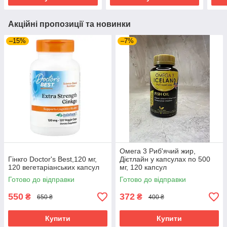
Акційні пропозиції та новинки
–15%
–7%
Омега 3 Риб'ячий жир,
Гінкго Doctor's Best,120 мг,
Дієтлайн у капсулах по 500
120 вегетаріанських капсул
мг, 120 капсул
Готово до відправки
Готово до відправки
550
372
₴
₴
650 ₴
400 ₴
Купити
Купити