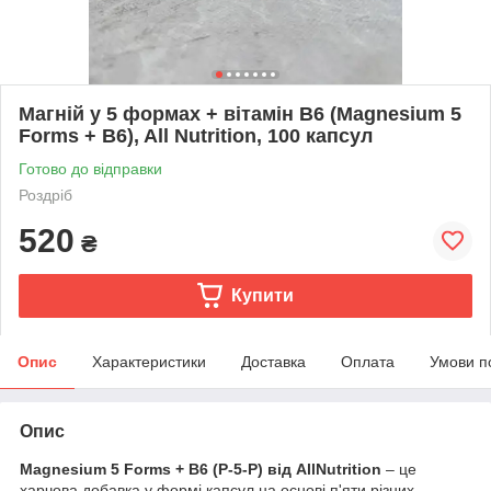
Магній у 5 формах + вітамін B6 (Magnesium 5
Forms + B6), All Nutrition, 100 капсул
Готово до відправки
Роздріб
520
₴
Купити
Опис
Характеристики
Доставка
Оплата
Умови п
Опис
Magnesium 5 Forms + B6 (P-5-P) від AllNutrition
– це
харчова добавка у формі капсул на основі п'яти різних