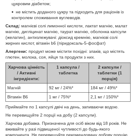
цукровим діабетом;
не містить доданого цукру та підходить для раціонів із
контролем споживання вуглеводів.
Склад:
магнієві солі лимонної кислоти, лактат магнію, малат
магнію, дигліцинат магнію, таурат магнію, оболонка капсули
(желатин), антизлежувачі: діоксид кремнію, магнієві солі
жирних кислот, вітамін b6 (піридоксаль-5-фосфат)
Алергени:
продукт може містити похідні: злаків, що містять
глютен, молока, соя, яйця та продукти з них.
Харчова цінність
1 капсула /
2 капсули /
/ Активні
таблетка
таблетки (1
інгредієнти:
порція)
Магній
92 мг / 24%*
184 мг / 49%*
Вітамін B6
1 мг / 75%*
2,1 мг / 150%*
Приймайте по 1 капсулі двічі на день, запиваючи водою.
Не перевищуйте 2 порції на добу (2 капсули).
Харчова добавка. Призначена для осіб віком від 18 років. Не
вживайте у разі підвищеної чутливості до будь-якого
компонента. Не перевищуйте рекомендовану добову порцію.