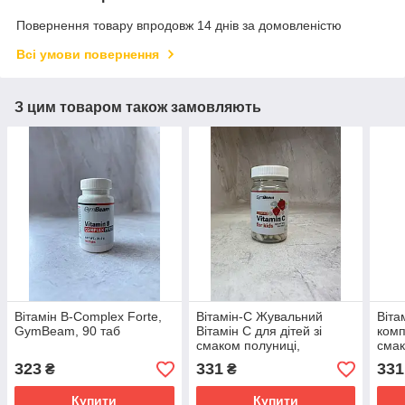
Повернення товару впродовж 14 днів за домовленістю
Всі умови повернення
З цим товаром також замовляють
Вітамін B-Complex Forte,
Вітамін-С Жувальний
Віта
GymBeam, 90 таб
Вітамін С для дітей зі
комп
смаком полуниці,
смак
GymBeam, 120 таб
Gym
323
331
331
₴
₴
Купити
Купити