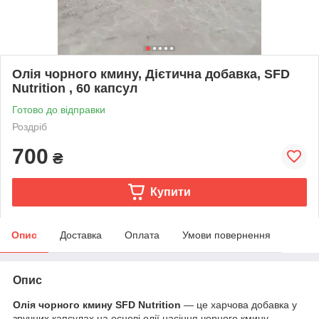
Олія чорного кмину, Дієтична добавка, SFD
Nutrition , 60 капсул
Готово до відправки
Роздріб
700
₴
Купити
Опис
Доставка
Оплата
Умови повернення
Опис
Олія чорного кмину SFD Nutrition
— це харчова добавка у
зручних капсулах на основі олії насіння чорного кмину