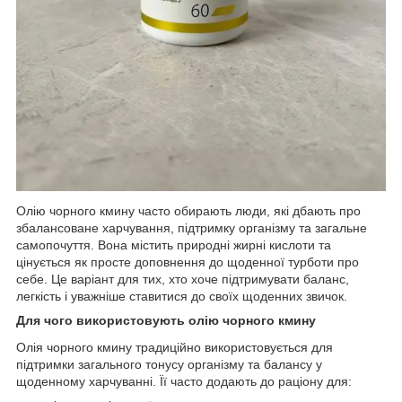
Олію чорного кмину часто обирають люди, які дбають про
збалансоване харчування, підтримку організму та загальне
самопочуття. Вона містить природні жирні кислоти та
цінується як просте доповнення до щоденної турботи про
себе. Це варіант для тих, хто хоче підтримувати баланс,
легкість і уважніше ставитися до своїх щоденних звичок.
Для чого використовують олію чорного кмину
Олія чорного кмину традиційно використовується для
підтримки загального тонусу організму та балансу у
щоденному харчуванні. Її часто додають до раціону для: