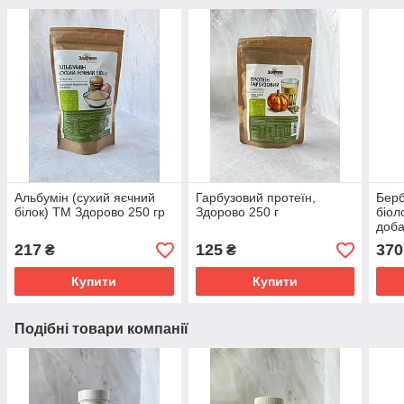
Альбумін (сухий яєчний
Гарбузовий протеїн,
Берб
білок) ТМ Здорово 250 гр
Здорово 250 г
біол
добав
капс
217
125
370
₴
₴
Купити
Купити
Подібні товари компанії