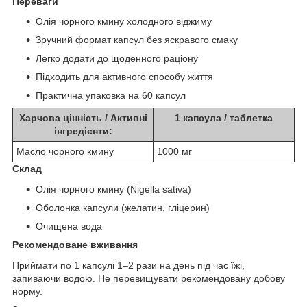
Переваги
Олія чорного кмину холодного віджиму
Зручний формат капсул без яскравого смаку
Легко додати до щоденного раціону
Підходить для активного способу життя
Практична упаковка на 60 капсул
Харчова цінність / Активні
1 капсула / таблетка
інгредієнти:
Масло чорного кмину
1000 мг
Склад
Олія чорного кмину (Nigella sativa)
Оболонка капсули (желатин, гліцерин)
Очищена вода
Рекомендоване вживання
Приймати по 1 капсулі 1–2 рази на день під час їжі,
запиваючи водою. Не перевищувати рекомендовану добову
норму.