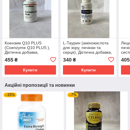
Коензим Q10 PLUS
L-Таурин (амінокислота
Леци
(Coenzyme Q10 PLUS ),
для зору, печінки та
печі
Дієтична добавка,
серця), Дієтична добавка,
сист
GymBeam, 60 капсул
Рослина Карпат, 60 капсул
доба
455
340
405
₴
₴
60 к
Купити
Купити
Акційні пропозиції та новинки
–15%
–7%