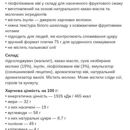
• ліофілізоване ківі у складі для насиченого фруктового смаку
• виготовлений на основі натурального какао-масла та
молочних інгредієнтів
• містить інулін — джерело харчових волокон
• ніжна текстура білого шоколаду з освіжаючими фруктовими
нотами
• підходить для людей, які контролюють споживання цукру
• зручний формат плитки 75 г для щоденного смакування
• не містить пальмової олії
Склад:
підсолоджувач (мальтит), какао-масло, сухе незбиране
молоко (19%), інулін, ліофілізоване ківі (3%), емульгатор
(соняшниковий лецитин), ароматизатор ківі, натуральний
ароматизатор ванілі. Містить молоко. Може містити сліди сої,
горіхів та кунжуту.
Харчова цінність на 100 г:
• енергетична цінність — 1926 кДж / 465 ккал
• жири — 32 г
• з них насичені — 19 г
• вуглеводи — 58 г
• з них натуральні цукри — 8,7 г
• поліоли — 49 г
• клітковина — 4 г