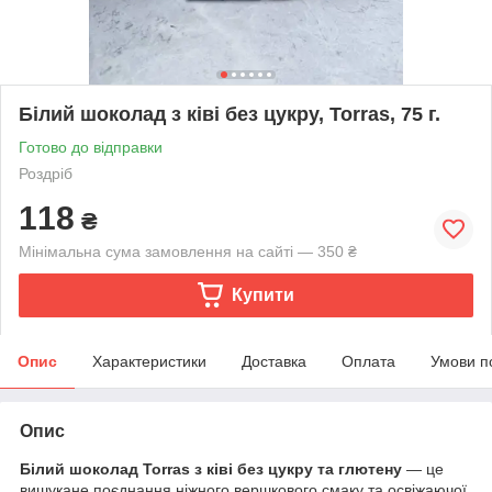
Білий шоколад з ківі без цукру, Torras, 75 г.
Готово до відправки
Роздріб
118
₴
Мінімальна сума замовлення на сайті — 350 ₴
Купити
Опис
Характеристики
Доставка
Оплата
Умови п
Опис
Білий шоколад Torras з ківі без цукру та глютену
— це
вишукане поєднання ніжного вершкового смаку та освіжаючої