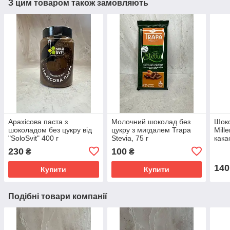
З цим товаром також замовляють
Арахісова паста з
Молочний шоколад без
Шок
шоколадом без цукру від
цукру з мигдалем Trapa
Mill
"SoloSvit" 400 г
Stevia, 75 г
кака
230
100
₴
₴
140
Купити
Купити
Подібні товари компанії