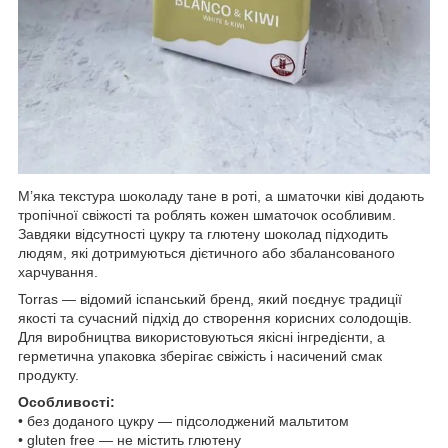
М’яка текстура шоколаду тане в роті, а шматочки ківі додають
тропічної свіжості та роблять кожен шматочок особливим.
Завдяки відсутності цукру та глютену шоколад підходить
людям, які дотримуються дієтичного або збалансованого
харчування.
Torras — відомий іспанський бренд, який поєднує традиції
якості та сучасний підхід до створення корисних солодощів.
Для виробництва використовуються якісні інгредієнти, а
герметична упаковка зберігає свіжість і насичений смак
продукту.
Особливості:
• без доданого цукру — підсолоджений мальтитом
• gluten free — не містить глютену