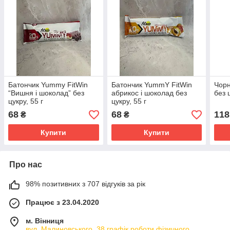
Батончик Yummy FitWin
Батончик YummY FitWin
Чорн
“Вишня і шоколад” без
абрикос і шоколад без
без ц
цукру, 55 г
цукру, 55 г
68
68
118
₴
₴
Купити
Купити
Про нас
98% позитивних з 707 відгуків за рік
Працює з 23.04.2020
м. Вінниця
вул. Малиновського, 38 графік роботи фізичного