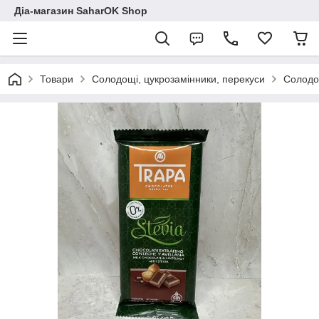
Діа-магазин SaharOK Shop
Товари
Солодощі, цукрозамінники, перекуси
Солодощ