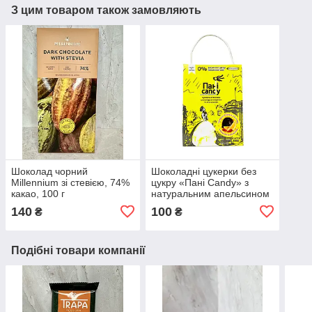
З цим товаром також замовляють
Шоколад чорний
Шоколадні цукерки без
Millennium зі стевією, 74%
цукру «Пані Candy» з
какао, 100 г
натуральним апельсином
140
100
₴
₴
Подібні товари компанії