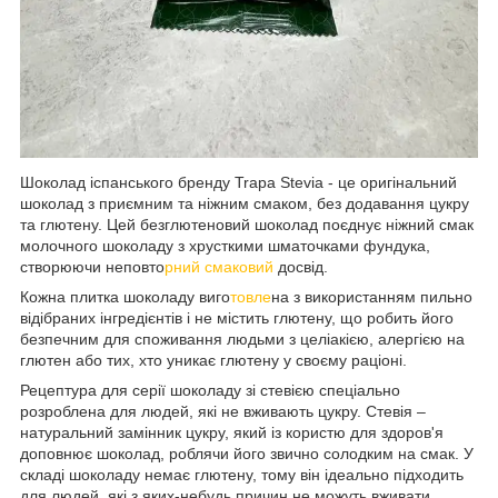
Шоколад іспанського бренду Trapa Stevia - це оригінальний
шоколад з приємним та ніжним смаком, без додавання цукру
та глютену. Цей безглютеновий шоколад поєднує ніжний смак
молочного шоколаду з хрусткими шматочками фундука,
створюючи неповто
рний смаковий
досвід.
Кожна плитка шоколаду виго
товле
на з використанням пильно
відібраних інгредієнтів і не містить глютену, що робить його
безпечним для споживання людьми з целіакією, алергією на
глютен або тих, хто уникає глютену у своєму раціоні.
Рецептура для серії шоколаду зі стевією спеціально
розроблена для людей, які не вживають цукру. Стевія –
натуральний замінник цукру, який із користю для здоров'я
доповнює шоколад, роблячи його звично солодким на смак. У
складі шоколаду немає глютену, тому він ідеально підходить
для людей, які з яких-небудь причин не можуть вживати