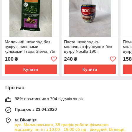
Молочний шоколад без
Паста шоколадно-
Печи
цукру з рисовими
молочна з фундуком без
мол
кульками Trapa Stevia, 75г
цукру Nocilla 190 г
цук
Fina
100
240
158
₴
₴
Купити
Купити
Про нас
98% позитивних з 704 відгуків за рік
Працює з 23.04.2020
м. Вінниця
вул. Малиновського, 38 графік роботи фізичного
магазину: пн-пт з 10:00 - 19:00 сб-нд - вихідний, Вінниця,