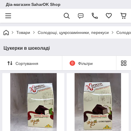
Діа-магазин SaharOK Shop
Товари
Солодощі, цукрозамінники, перекуси
Солодощ
Цукерки в шоколаді
Сортування
0
Фільтри