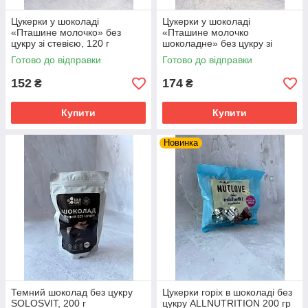
Цукерки у шоколаді
Цукерки у шоколаді
«Пташине молочко» без
«Пташине молочко
цукру зі стевією, 120 г
шоколадне» без цукру зі
"Корисна кондитерська"
стевією, 150 г "Корисна
Готово до відправки
Готово до відправки
кондитерська"
152
174
₴
₴
Купити
Купити
Новинка
Темний шоколад без цукру
Цукерки горіх в шоколаді без
SOLOSVIT, 200 г
цукру ALLNUTRITION 200 гр