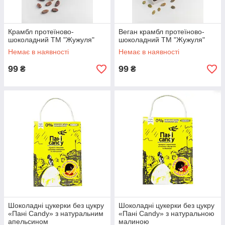
Крамбл протеїново-
Веган крамбл протеїново-
шоколадний ТМ "Жужуля"
шоколадний ТМ "Жужуля"
Немає в наявності
Немає в наявності
99
99
₴
₴
Шоколадні цукерки без цукру
Шоколадні цукерки без цукру
«Пані Candy» з натуральним
«Пані Candy» з натуральною
апельсином
малиною