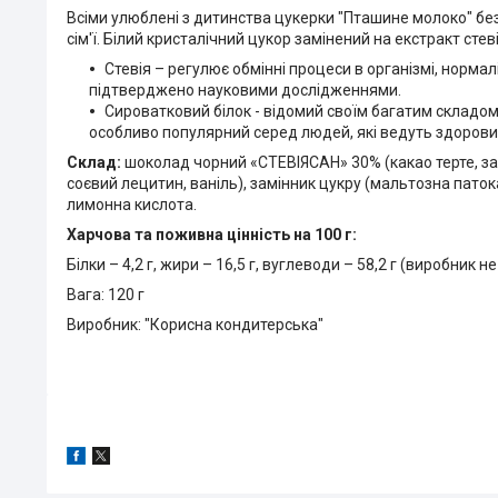
Всіми улюблені з дитинства цукерки "Пташине молоко" без 
сім'ї. Білий кристалічний цукор замінений на екстракт ст
Стевія – регулює обмінні процеси в організмі, нормал
підтверджено науковими дослідженнями.
Сироватковий білок - відомий своїм багатим складом
особливо популярний серед людей, які ведуть здорови
Склад
:
шоколад чорний «СТЕВІЯСАН» 30% (какао терте, зам
соєвий лецитин, ваніль), замінник цукру (мальтозна патока
лимонна кислота.
Харчова та поживна цінність на 100 г:
Білки – 4,2 г, жири – 16,5 г, вуглеводи – 58,2 г (виробник н
Вага: 120 г
Виробник: "Корисна кондитерська"