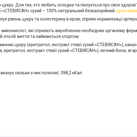
цукру. Для тих, хто любить солодке та піклується про своє здоров'я
евії «СТЕВІЯСАН» сухий – 100% натуральний безкалорійний
цукрозамі
ізує рівень цукру та холестерину в крові, сприяє нормалізації артер
 амінокислот, які сприяють виробленню необхідних організму ферме
й спосіб життя та займаються спортом.
інник цукру (еритритол, екстракт стевії сухий «СТЕВІЯСАН»), кака
, еритритол, екстракт стевії сухий «СТЕВІЯСАН»), яєчний білок, агар
е вказує скільки з них поліоли). 398,2 кКал