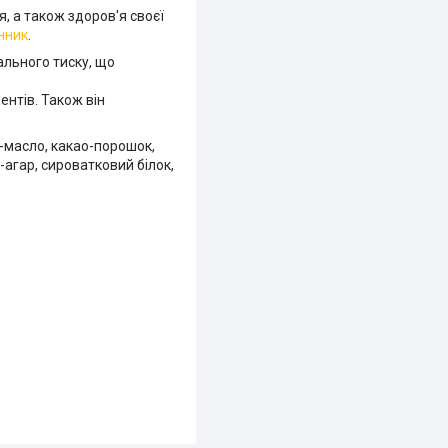
, а також здоров'я своєї
нник
.
іального тиску, що
нтів. Також він
о-масло, какао-порошок,
-агар, сироватковий білок,