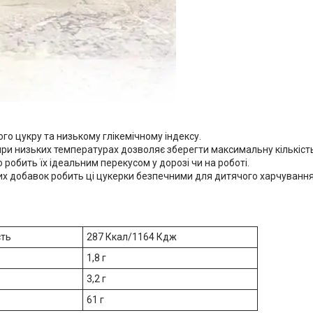
ого цукру та низькому глікемічному індексу.
при низьких температурах дозволяє зберегти максимальну кількіст
о робить їх ідеальним перекусом у дорозі чи на роботі.
их добавок робить ці цукерки безпечними для дитячого харчування
сть
287 Ккал/1164 Кдж
1,8 г
3,2 г
61 г