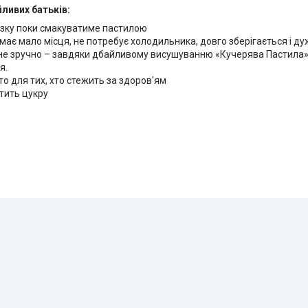
ливих батьків:
візку поки смакуватиме пастилою
ймає мало місця, не потребує холодильника, довго зберігається і д
и не зручно – завдяки дбайливому висушуванню «Кучерява Пастила»
я.
то для тих, хто стежить за здоров'ям
стить цукру