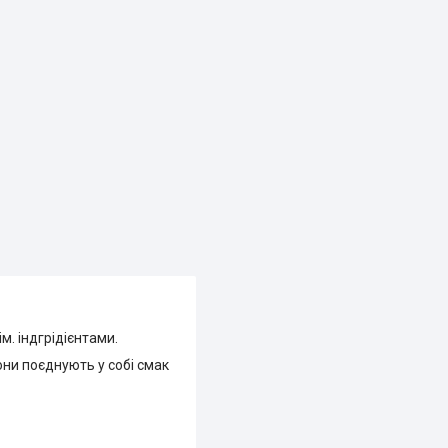
м. індгрідієнтами.
они поєднують у собі смак