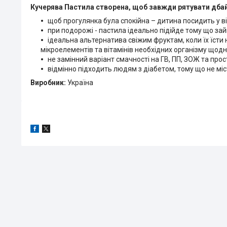
Кучерява Пастила створена, щоб завжди рятувати дбай
щоб прогулянка була спокійна – дитина посидить у 
при подорожі - пастила ідеально підійде тому що за
ідеальна альтернатива свіжим фруктам, коли їх їст
мікроелементів та вітамінів необхідних організму щодн
не замінний варіант смачності на ГВ, ПП, ЗОЖ та прос
відмінно підходить людям з діабетом, тому що не мі
Виробник:
Україна