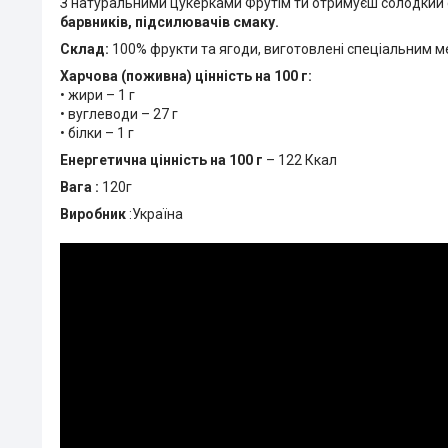
З натуральними цукерками Фрутім ти отримуєш солодкий с
барвників, підсилювачів смаку.
Склад:
100% фрукти та ягоди, виготовлені спеціальним ме
Харчова (поживна) цінність на 100 г:
• жири – 1 г
• вуглеводи – 27 г
• білки – 1 г
Енергетична цінність на 100 г
– 122 Ккал
Вага :
120г
Виробник
:Україна