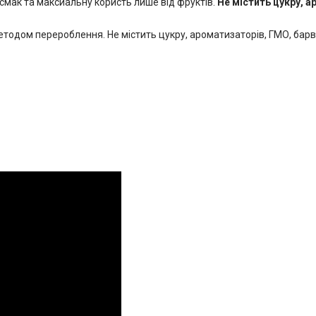
мак та максиальну користь лише від фруктів.
Не містить цукру, а
тодом перероблення. Не містить цукру, ароматизаторів, ГМО, барвн