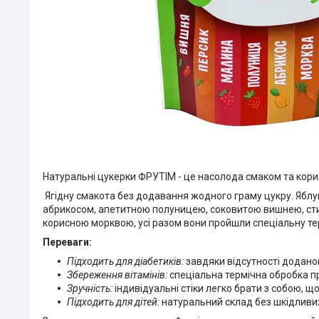
Натуральні цукерки ФРУТІМ - це насолода смаком та корис
Ягідну смакота без додавання жодного граму цукру. Яблу
абрикосом, апетитною полуницею, соковитою вишнею, ст
корисною морквою, усі разом вони пройшли спеціальну тер
Переваги:
Підходить для діабетиків:
завдяки відсутності доданог
Збереження вітамінів:
спеціальна термічна обробка п
Зручність:
індивідуальні стіки легко брати з собою, що
Підходить для дітей:
натуральний склад без шкідливих