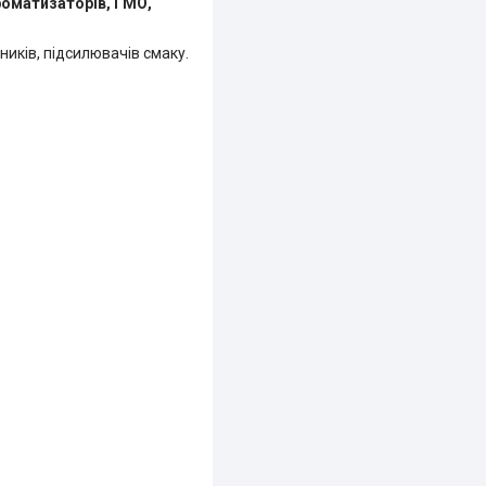
роматизаторів, ГМО,
иків, підсилювачів смаку.