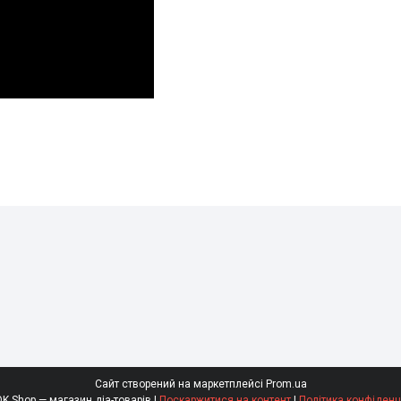
Сайт створений на маркетплейсі
Prom.ua
SaharOK Shop — магазин діа-товарів |
Поскаржитися на контент
|
Політика конфіденц