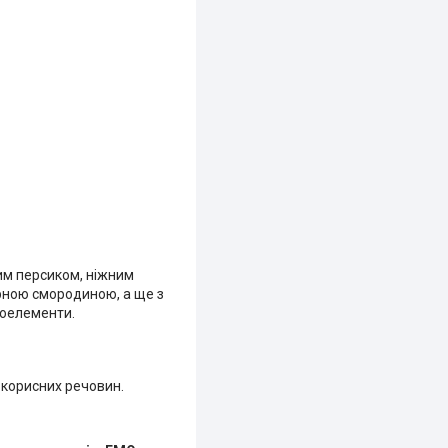
им персиком, ніжним
рною смородиною, а ще з
роелементи.
 корисних речовин.