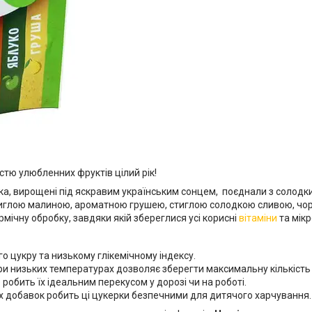
тю улюбленних фруктів цілий рік!
ка, вирощені під яскравим українським сонцем, поєднали з солодк
иглою малиною, ароматною грушею, стиглою солодкою сливою, чо
мічну обробку, завдяки якій збереглися усі корисні
вітаміни
та мік
о цукру та низькому глікемічному індексу.
ри низьких температурах дозволяє зберегти максимальну кількість
 робить їх ідеальним перекусом у дорозі чи на роботі.
 добавок робить ці цукерки безпечними для дитячого харчування.