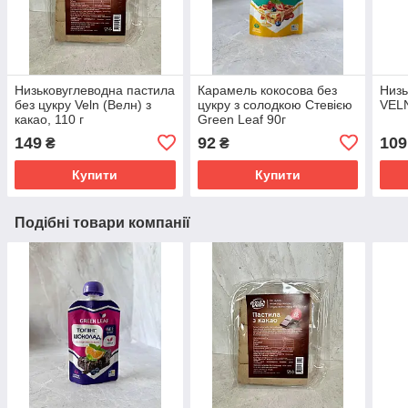
Низьковуглеводна пастила
Карамель кокосова без
Низь
без цукру Veln (Велн) з
цукру з солодкою Стевією
VELN
какао, 110 г
Green Leaf 90г
149
92
109
₴
₴
Купити
Купити
Подібні товари компанії