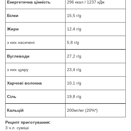
Енергетична цінність
296 ккал / 1237 кДж
Білки
15,5 г/g
Жири
12,4 г/g
з них насичені
5,8 г/g
Вуглеводи
27,2 г/g
з них цукру
23,4 г/g
Харчові волокна
10,1 г/g
Сіль
19,8 г/g
Кальцій
200мг/мг (20%*)
Рецепт приготування:
3 ч.л. суміші