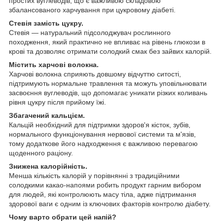
простих вуглеводів, що є важливою складовою
збалансованого харчування при цукровому діабеті.
Стевія замість цукру.
Стевія — натуральний підсолоджувач рослинного
походження, який практично не впливає на рівень глюкози в
крові та дозволяє отримати солодкий смак без зайвих калорій.
Містить харчові волокна.
Харчові волокна сприяють довшому відчуттю ситості,
підтримують нормальне травлення та можуть уповільнювати
засвоєння вуглеводів, що допомагає уникати різких коливань
рівня цукру після прийому їжі.
Збагачений кальцієм.
Кальцій необхідний для підтримки здоров'я кісток, зубів,
нормального функціонування нервової системи та м'язів,
тому додаткове його надходження є важливою перевагою
щоденного раціону.
Знижена калорійність.
Менша кількість калорій у порівнянні з традиційними
солодкими какао-напоями робить продукт гарним вибором
для людей, які контролюють масу тіла, адже підтримання
здорової ваги є одним із ключових факторів контролю діабету.
Чому варто обрати цей напій?