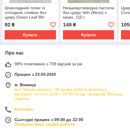
Шоколадний топінг із
Низьковуглеводна пастила
Цукр
солодкою стевією без
без цукру Veln (Велн) з
Соло
цукру Green Leaf 90г
какао, 110 г
92
149
105
₴
₴
Купити
Купити
Про нас
98% позитивних з 709 відгуків за рік
Працює з 23.04.2020
м. Вінниця
вул. Малиновського, 38 графік роботи фізичного
магазину: пн-пт з 10:00 - 19:00 сб-нд - вихідний, Вінниця,
Україна
Контакти
Сьогодні працює з 09:00 до 22:00
Показати весь графік роботи