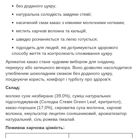
без доданого цукру;
натуральна солодкість завдяки стевії;
насичений смак какао з ніжними молочними нотками;
містить харчові волокна та кальцій;
швидко розчиняється та легко готується;
підходить для людей, які дотримуються здорового
способу життя та контролюють споживання цукру.
Ароматне какао стане чудовим вибором для сніданку,
перекусу або затишного вечора. Воно дозволяє насолодитися
улюбленим шоколадним смаком без доданого цукру,
поєднуючи користь, комфорт і турботу про здоров'я.
Склад:
молоко сухе незбиране (39,0%), суміш натуральних
підсолоджувачів (Солодка Стевія Green Leaf, еритритол),
какао-порошок (17,0%), сироватка суха молочна, харчові
волокна, емульгатор лецитин соняшниковий, ароматизатор
натуральний, сіль рожева гімалай.
Поживна харчова цінність: