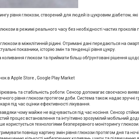
рингу рівня глюкози, створений для людей із цукровим діабетом, я
люкози в режимі реального часу без необхідності частих проколів 
 глюкози в міжклітинній рідині. Отримані дані передаються на смар
льні показники, історію змін та тенденції рівня цукру.
 коливання глюкози та приймати більш обґрунтовані рішення щодо
нок в Apple Store , Google Play Market
мірювань та стабільність роботи. Сенсор допомагає своєчасно виявл
чного рівня глюкози протягом доби. Система також надає зручні гра
ікаря під час оцінки ефективності лікування.
 завдяки чому майже не відчувається під час носіння. Сенсор стій
остий процес встановлення та інтуїтивно зрозумілий мобільний дод
рше користується технологіями безперервного моніторингу глюкози
римувати повнішу картину змін рівня глюкози протягом дня та ночі
, зменшенню кількості небезпечних коливань цукру та підвищенню