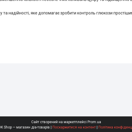
рту та надійності, яке допомагає зробити контроль глюкози простіши
Сайт створений на маркетплейсі
Prom.ua
SaharOK Shop — магазин діа-товарів |
Поскаржитися на контент
|
Політика конфіденц