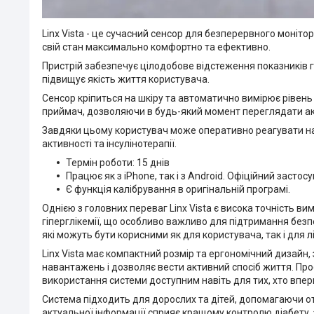
Linx Vista - це сучасний сенсор для безперервного моніто
свій стан максимально комфортно та ефективно.
Пристрій забезпечує цілодобове відстеження показників г
підвищує якість життя користувача.
Сенсор кріпиться на шкіру та автоматично вимірює рівень
приймач, дозволяючи в будь-який момент переглядати актуа
Завдяки цьому користувач може оперативно реагувати на
активності та інсулінотерапії.
Термін роботи: 15 днів
Працює як з iPhone, так і з Android. Офіційний застосу
Є функція калібрування в оригінальній програмі.
Однією з головних переваг Linx Vista є висока точність ви
гіперглікемії, що особливо важливо для підтримання безпе
які можуть бути корисними як для користувача, так і для л
Linx Vista має компактний розмір та ергономічний дизайн,
навантажень і дозволяє вести активний спосіб життя. Пр
використання системи доступним навіть для тих, хто впе
Система підходить для дорослих та дітей, допомагаючи от
актуальної інформації сприяє кращому контролю діабету