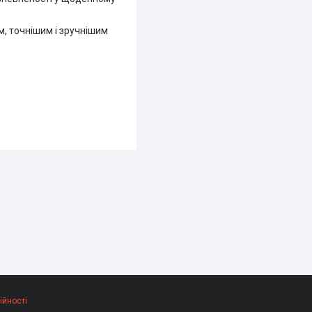
м, точнішим і зручнішим
ійності