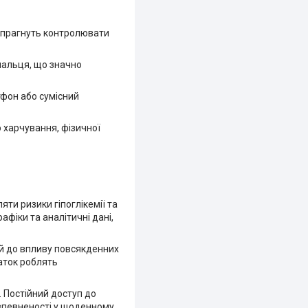
кі прагнуть контролювати
пальця, що значно
тфон або сумісний
 харчування, фізичної
яти ризики гіпоглікемії та
фіки та аналітичні дані,
кий до впливу повсякденних
аток роблять
.
. Постійний доступ до
 впевненості у щоденному