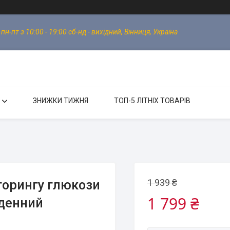
-пт з 10:00 - 19:00 сб-нд - вихідний, Вінниця, Україна
ЗНИЖКИ ТИЖНЯ
ТОП-5 ЛІТНІХ ТОВАРІВ
1 939 ₴
іторингу глюкози
1 799 ₴
-денний