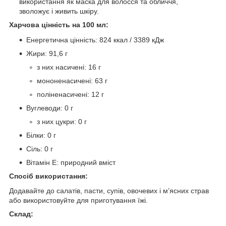
використання як маска для волосся та обличчя,
зволожує і живить шкіру.
Харчова цінність на 100 мл:
Енергетична цінність: 824 ккал / 3389 кДж
Жири: 91,6 г
з них насичені: 16 г
мононенасичені: 63 г
поліненасичені: 12 г
Вуглеводи: 0 г
з них цукри: 0 г
Білки: 0 г
Сіль: 0 г
Вітамін Е: природний вміст
Спосіб використання:
Додавайте до салатів, пасти, супів, овочевих і м’ясних страв
або використовуйте для приготування їжі.
Склад: