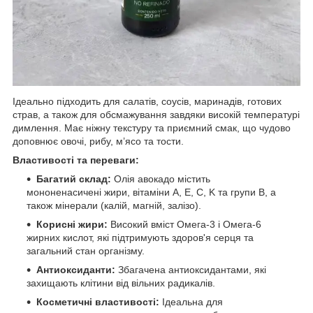
Ідеально підходить для салатів, соусів, маринадів, готових
страв, а також для обсмажування завдяки високій температурі
димлення. Має ніжну текстуру та приємний смак, що чудово
доповнює овочі, рибу, м’ясо та тости.
Властивості та переваги:
Багатий склад:
Олія авокадо містить
мононенасичені жири, вітаміни A, E, C, K та групи B, а
також мінерали (калій, магній, залізо).
Корисні жири:
Високий вміст Омега-3 і Омега-6
жирних кислот, які підтримують здоров'я серця та
загальний стан організму.
Антиоксиданти:
Збагачена антиоксидантами, які
захищають клітини від вільних радикалів.
Косметичні властивості:
Ідеальна для