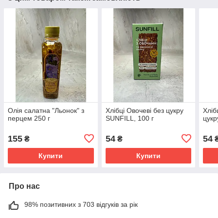
Олія салатна "Льонок" з
Хлібці Овочеві без цукру
Хліб
перцем 250 г
SUNFILL, 100 г
цукр
155
54
54
₴
₴
Купити
Купити
Про нас
98% позитивних з 703 відгуків за рік