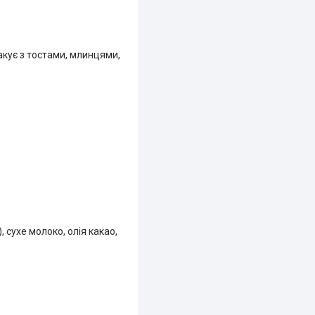
кує з тостами, млинцями,
 сухе молоко, олія какао,