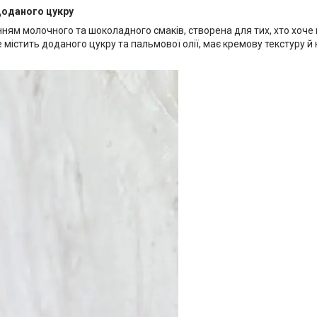
доданого цукру
анням молочного та шоколадного смаків, створена для тих, хто хоч
істить доданого цукру та пальмової олії, має кремову текстуру й 