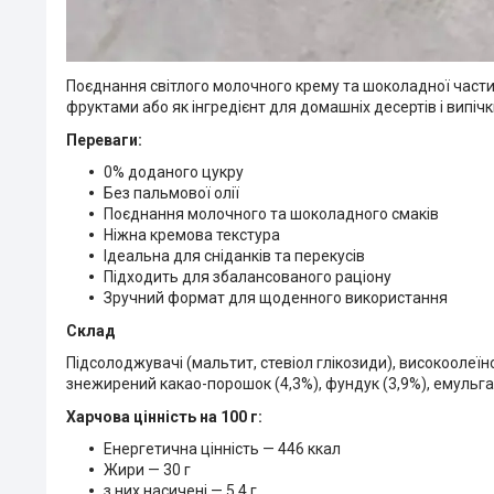
Поєднання світлого молочного крему та шоколадної части
фруктами або як інгредієнт для домашніх десертів і випічк
Переваги:
0% доданого цукру
Без пальмової олії
Поєднання молочного та шоколадного смаків
Ніжна кремова текстура
Ідеальна для сніданків та перекусів
Підходить для збалансованого раціону
Зручний формат для щоденного використання
Склад
Підсолоджувачі (мальтит, стевіол глікозиди), високоолеїн
знежирений какао-порошок (4,3%), фундук (3,9%), емульга
Харчова цінність на 100 г:
Енергетична цінність — 446 ккал
Жири — 30 г
з них насичені — 5,4 г