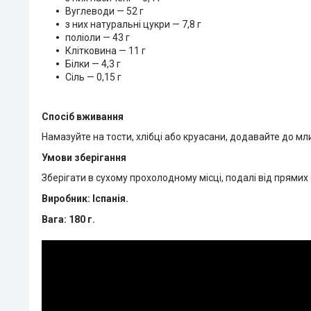
Вуглеводи — 52 г
з них натуральні цукри — 7,8 г
поліоли — 43 г
Клітковина — 11 г
Білки — 4,3 г
Сіль — 0,15 г
Спосіб вживання
Намазуйте на тости, хлібці або круасани, додавайте до мл
Умови зберігання
Зберігати в сухому прохолодному місці, подалі від прямих
Виробник:
Іспанія.
Вага:
180 г.