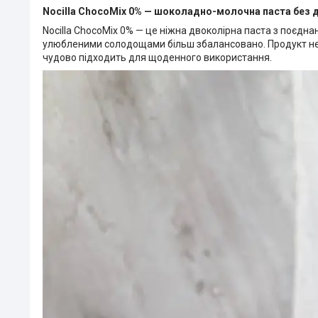
Nocilla ChocoMix 0% — шоколадно-молочна паста без 
Nocilla ChocoMix 0% — це ніжна двоколірна паста з поєдн
улюбленими солодощами більш збалансовано. Продукт не м
чудово підходить для щоденного використання.