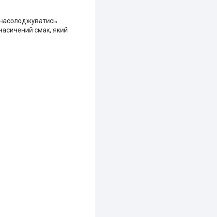
е насолоджуватись
насичений смак, який