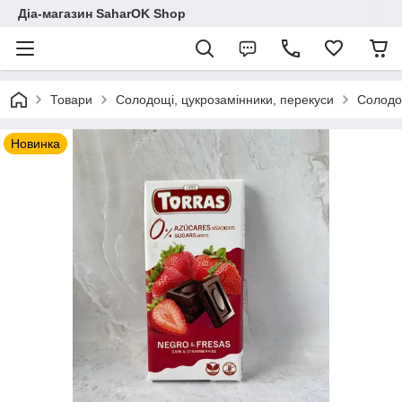
Діа-магазин SaharOK Shop
Товари
Солодощі, цукрозамінники, перекуси
Солодощ
Новинка