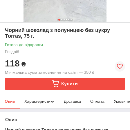
Чорний шоколад з полуницею без цукру
Torras, 75 г.
Готово до відправки
Роздріб
118
₴
Мінімальна сума замовлення на сайті — 350 ₴
Купити
Опис
Характеристики
Доставка
Оплата
Умови п
Опис
Чорний шоколад Torras з полуницею без цукру та