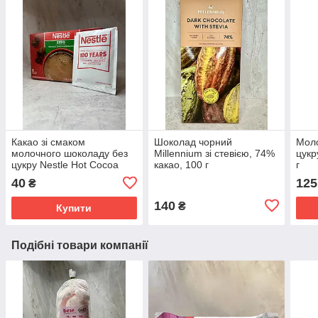
Какао зі смаком
Шоколад чорний
Мол
молочного шоколаду без
Millennium зі стевією, 74%
цукр
цукру Nestle Hot Cocoa
какао, 100 г
г
Mix, 8г (1 пакетик)
40
125
₴
140
₴
Купити
Подібні товари компанії