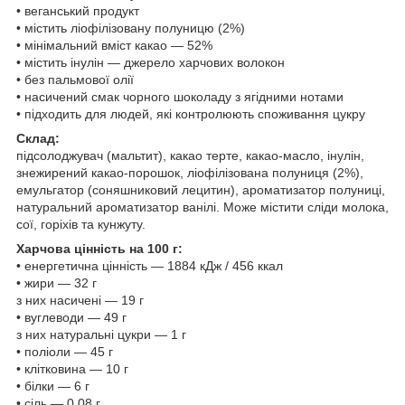
• веганський продукт
• містить ліофілізовану полуницю (2%)
• мінімальний вміст какао — 52%
• містить інулін — джерело харчових волокон
• без пальмової олії
• насичений смак чорного шоколаду з ягідними нотами
• підходить для людей, які контролюють споживання цукру
Склад:
підсолоджувач (мальтит), какао терте, какао-масло, інулін,
знежирений какао-порошок, ліофілізована полуниця (2%),
емульгатор (соняшниковий лецитин), ароматизатор полуниці,
натуральний ароматизатор ванілі. Може містити сліди молока,
сої, горіхів та кунжуту.
Харчова цінність на 100 г:
• енергетична цінність — 1884 кДж / 456 ккал
• жири — 32 г
з них насичені — 19 г
• вуглеводи — 49 г
з них натуральні цукри — 1 г
• поліоли — 45 г
• клітковина — 10 г
• білки — 6 г
• сіль — 0,08 г