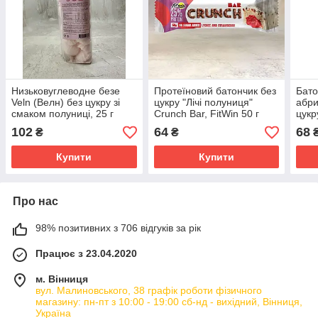
Низьковуглеводне безе
Протеїновий батончик без
Бато
Veln (Велн) без цукру зі
цукру "Лічі полуниця"
абри
смаком полуниці, 25 г
Crunch Bar, FitWin 50 г
цукр
102
64
68
₴
₴
Купити
Купити
Про нас
98% позитивних з 706 відгуків за рік
Працює з 23.04.2020
м. Вінниця
вул. Малиновського, 38 графік роботи фізичного
магазину: пн-пт з 10:00 - 19:00 сб-нд - вихідний, Вінниця,
Україна