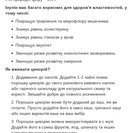
Інулін має багато корисних для здоров'я властивостей, у
тому числі:
Покращує травлення та мікрофлору кишечника
Знижує рівень холестерину
Знижує рівень глюкози у крові
Покращує імунітет
Зменшує ризик розвитку онкологічних захворювань
Зменшує ризик розвитку ожиріння
Як вживати цикорій?
Додавання до напоїв: Додайте 1-2 чайні ложки
порошку цикорію до свого ранкового кавового напою
або гарячого шоколаду для натурального смаку та
користі. Змішайте добре до повного розчинення.
Порошок цикорію може бути доданий до каш, які ви
готуєте. Просто додайте його в овесі каші, гречаної каші
або інших варіантів каші на ваш вибір.
Порошок цикорію можна використовувати в с.музі:
Додайте його в суміш фруктів, ягід, шпинату та інших
інгредієнтів перед приготуванням.