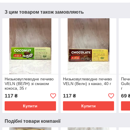
З цим товаром також замовляють
Низьковуглеводне печиво
Низьковуглеводне печиво
Печи
VELN (ВЕЛН) зі смаком
VELN (Велн) з какао, 40 г
Gull
кокоса, 35 г
г
117
117
69
₴
₴
Купити
Купити
Подібні товари компанії