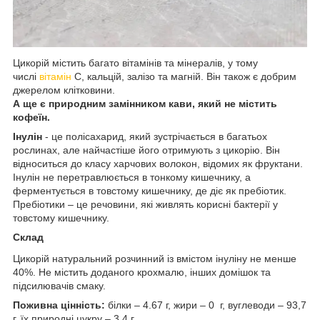
Цикорій містить багато вітамінів та мінералів, у тому
числі
вітамін
С, кальцій, залізо та магній. Він також є добрим
джерелом клітковини.
А ще є природним замінником кави, який не містить
кофеїн.
Інулін
- це полісахарид, який зустрічається в багатьох
рослинах, але найчастіше його отримують з цикорію. Він
відноситься до класу харчових волокон, відомих як фруктани.
Інулін не перетравлюється в тонкому кишечнику, а
ферментується в товстому кишечнику, де діє як пребіотик.
Пребіотики – це речовини, які живлять корисні бактерії у
товстому кишечнику.
Склад
Цикорій натуральний розчинний із вмістом інуліну не менше
40%. Не містить доданого крохмалю, інших домішок та
підсилювачів смаку.
Поживна цінність:
білки – 4.67 г, жири – 0 г, вуглеводи – 93,7
г, їх природні цукру – 3,4 г.