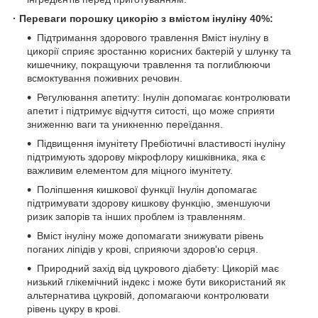
· Переваги порошку цикорію з вмістом інуліну 40%:
Підтримання здорового травлення Вміст інуліну в
цикорії сприяє зростанню корисних бактерій у шлунку та
кишечнику, покращуючи травлення та поглиблюючи
всмоктування поживних речовин.
Регулювання апетиту: Інулін допомагає контролювати
апетит і підтримує відчуття ситості, що може сприяти
зниженню ваги та уникненню переїдання.
Підвищення імунітету Пребіотичні властивості інуліну
підтримують здорову мікрофлору кишківника, яка є
важливим елементом для міцного імунітету.
Поліпшення кишкової функції Інулін допомагає
підтримувати здорову кишкову функцію, зменшуючи
ризик запорів та інших проблем із травленням.
Вміст інуліну може допомагати знижувати рівень
поганих ліпідів у крові, сприяючи здоров'ю серця.
Природний захід від цукрового діабету: Цикорій має
низький глікемічний індекс і може бути використаний як
альтернатива цукровій, допомагаючи контролювати
рівень цукру в крові.