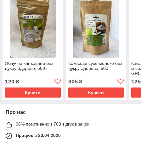
Яблучна клітковина без
Кокосове сухе молоко без
Кака
цукру Здорово, 500 г
цукру Здорово, 500 г
із с
GREE
120
305
125
₴
₴
Купити
Купити
Про нас
98% позитивних з 703 відгуків за рік
Працює з 23.04.2020