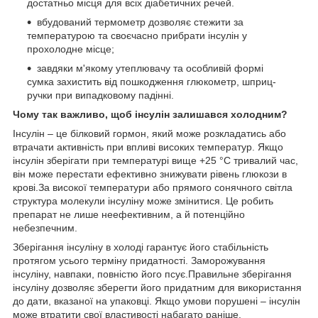
достатньо місця для всіх діабетичних речей.
вбудований термометр дозволяє стежити за
температурою та своєчасно прибрати інсулін у
прохолодне місце;
завдяки м'якому утеплювачу та особливій формі
сумка захистить від пошкодження глюкометр, шприц-
ручки при випадковому падінні.
Чому так важливо, щоб інсулін залишався холодним?
Інсулін – це білковий гормон, який може розкладатись або
втрачати активність при впливі високих температур. Якщо
інсулін зберігати при температурі вище +25 °C тривалий час,
він може перестати ефективно знижувати рівень глюкози в
крові.За високої температури або прямого сонячного світла
структура молекули інсуліну може змінитися. Це робить
препарат не лише неефективним, а й потенційно
небезпечним.
Зберігання інсуліну в холоді гарантує його стабільність
протягом усього терміну придатності. Заморожування
інсуліну, навпаки, повністю його псує.Правильне зберігання
інсуліну дозволяє зберегти його придатним для використання
до дати, вказаної на упаковці. Якщо умови порушені – інсулін
може втратити свої властивості набагато раніше.