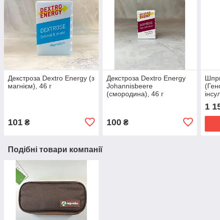
Декстроза Dextro Energy (з
Декстроза Dextro Energy
Шпри
магнієм), 46 г
Johannisbeere
(Ген
(смородина), 46 г
інсу
1 1
101
100
₴
₴
Подібні товари компанії