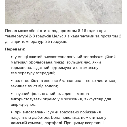
Пенал може зберігати холод протягом 8-16 годин при
температурі 2-8 градусів Цельсія з хадагентами та протягом 2
днів при температурі 25 градусів.
Переваги:
у стінці вшитий високотехнологічний теплоізоляційний
матеріал (фольгована пінка), збільшує час, який
термопенал здатний підтримувати оптимальну
температуру всередині;
вологостійка та зносостійка тканина – легко чиститься,
захищає вміст від вологи;
зручний фольгований вкладиш – можна
використовувати окремо у міжсезоння, як футляр для
шприц-ручок;
при виготовленні сумки враховано побажання
пацієнтів із діабетом. Вона невелика, поміститься у
дамській сумочці, портфелі. При цьому всередині