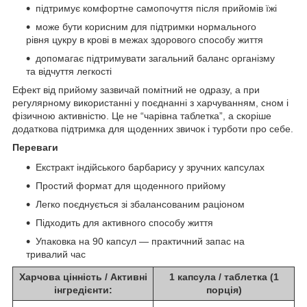
підтримує комфортне самопочуття після прийомів їжі
може бути корисним для підтримки нормального
рівня цукру в крові в межах здорового способу життя
допомагає підтримувати загальний баланс організму
та відчуття легкості
Ефект від прийому зазвичай помітний не одразу, а при
регулярному використанні у поєднанні з харчуванням, сном і
фізичною активністю. Це не “чарівна таблетка”, а скоріше
додаткова підтримка для щоденних звичок і турботи про себе.
Переваги
Екстракт індійського барбарису у зручних капсулах
Простий формат для щоденного прийому
Легко поєднується зі збалансованим раціоном
Підходить для активного способу життя
Упаковка на 90 капсул — практичний запас на
тривалий час
Харчова цінність / Активні
1 капсула / таблетка (1
інгредієнти:
порція)