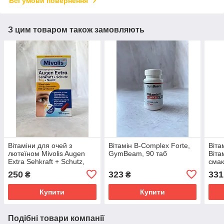
Всі умови повернення
З цим товаром також замовляють
Вітаміни для очей з
Вітамін B-Complex Forte,
Віта
лютеїном Mivolis Augen
GymBeam, 90 таб
Віта
Extra Sehkraft + Schutz,
смак
Tag + Nacht, Kapslen - 30
Gym
250
323
331
₴
₴
капсул
Купити
Купити
Подібні товари компанії