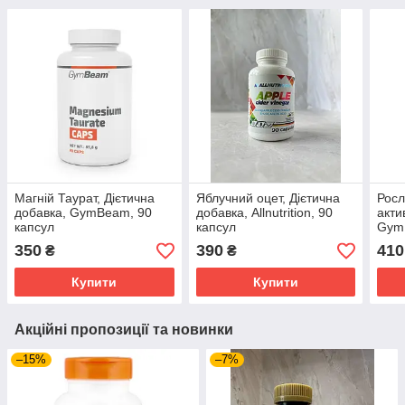
Магній Таурат, Дієтична
Яблучний оцет, Дієтична
Росл
добавка, GymBeam, 90
добавка, Allnutrition, 90
акти
капсул
капсул
Gym
350
390
410
₴
₴
Купити
Купити
Акційні пропозиції та новинки
–15%
–7%