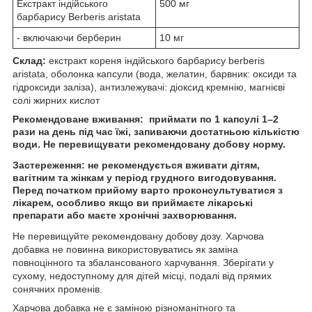
Екстракт індійського
500 мг
барбарису Berberis aristata
- включаючи берберин
10 мг
Склад:
екстракт кореня індійського барбарису berberis
aristata, оболонка капсули (вода, желатин, барвник: оксиди та
гідроксиди заліза), антизлежувачі: діоксид кремнію, магнієві
солі жирних кислот
Рекомендоване вживання:
приймати по 1 капсулі 1–2
рази на день під час їжі, запиваючи достатньою кількістю
води. Не перевищувати рекомендовану добову норму.
Застереження:
не рекомендується вживати дітям,
вагітним та жінкам у період грудного вигодовування.
Перед початком прийому варто проконсультуватися з
лікарем, особливо якщо ви приймаєте лікарські
препарати або маєте хронічні захворювання.
Не перевищуйте рекомендовану добову дозу. Харчова
добавка не повинна використовуватись як заміна
повноцінного та збалансованого харчування. Зберігати у
сухому, недоступному для дітей місці, подалі від прямих
сонячних променів.
Харчова добавка не є заміною різноманітного та