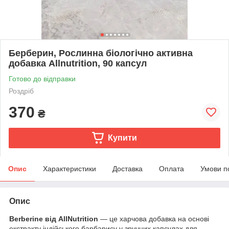
Берберин, Рослинна біологічно активна
добавка Allnutrition, 90 капсул
Готово до відправки
Роздріб
370
₴
Купити
Опис
Характеристики
Доставка
Оплата
Умови п
Опис
Berberine від AllNutrition
— це харчова добавка на основі
екстракту індійського барбарису у зручних капсулах для