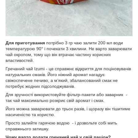
Для приготування
потрібно 3 гр чаю залити 200 мл води
температурою 90° і почекати 3 хвилини. Не варто заварювати
чай окропом, тому що він втрачає частину корисних
властивостей.
Гречаний чай Izumi - це справжнє відкриття для поціновувачів
натуральних смаків. Його ніжний аромат нагадує
свіжоспечене печиво, а м’який, збалансований смак не
потребує жодних підсолоджувачів.
Для зручності використовуйте фільтр-пакети або заварник -
так чай максимально розкриє свій аромат і смак.
Його можна заварювати до трьох разів, і щоразу він тішитиме
насиченістю та користю.
Просто залийте гарячою водою - і дозвольте собі мить
справжнього затишку.
Чому варто додати гречаний чай у свій раціон?