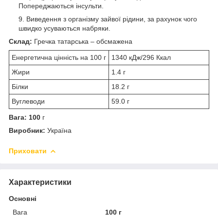
Попереджаються інсульти.
Виведення з організму зайвої рідини, за рахунок чого
швидко усуваються набряки.
Склад:
Гречка татарська – обсмажена
Енергетична цінність на 100 г
1340 кДж/296 Ккал
Жири
1.4 г
Білки
18.2 г
Вуглеводи
59.0 г
Вага: 100
г
Виробник:
Україна
Приховати
Характеристики
Основні
Вага
100 г