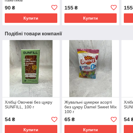
90
155
155
₴
₴
Купити
Купити
Подібні товари компанії
Хлібці Овочеві без цукру
Жувальні цукерки асорті
Хліб
SUNFILL, 100 г
без цукру Damel Sweet Mix
SUNF
100 г
54
65
54
₴
₴
Купити
Купити