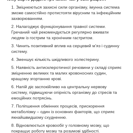
Зміцнюються захисні сили організму, імунна система
зможе самостійно протистояти вірусним та інфекційним
захворюванням.
Налагоджує функціонування травної системи.
Гречаний чай рекомендується регулярно вживати
людям із гострим та хронічним гастритом.
Чинить позитивний вплив на серцевий м'яз і судинну
систему.
Зменшує кількість шкідливого холестерину.
Наявність антисклеротичної речовини у складі сприяє
зміцненню великих та малих кровоносних судин,
кращому згортанню крові.
Напій діє заспокійливо на центральну нервову
систему, підвищуючи опірність організму до стресів та
емоційних потрясінь.
Поліпшення обмінних процесів, прискорення
метаболізму – один із основних факторів, що сприяє
якнайшвидшому схудненню.
Відновлюється кровообіг у головному мозку, що
покращує роботу мозку та розумові здібності.