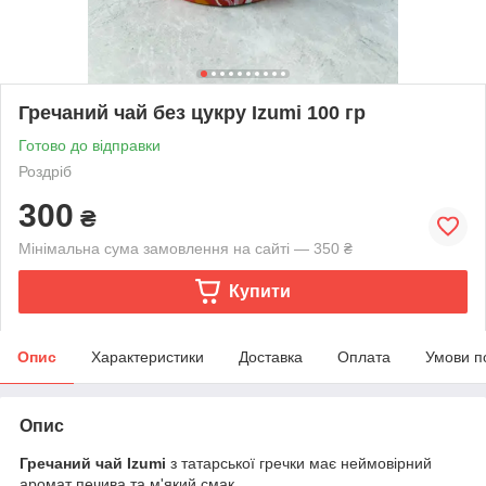
Гречаний чай без цукру Izumi 100 гр
Готово до відправки
Роздріб
300
₴
Мінімальна сума замовлення на сайті — 350 ₴
Купити
Опис
Характеристики
Доставка
Оплата
Умови п
Опис
Гречаний чай Izumi
з татарської гречки має неймовірний
аромат печива та м'який смак.