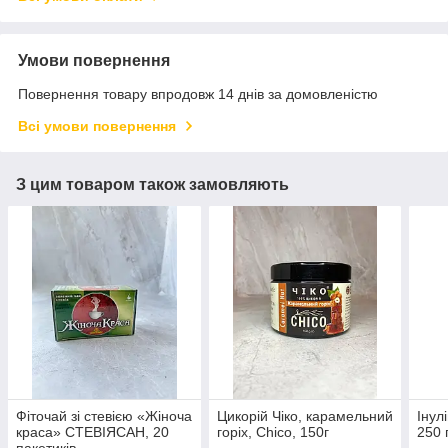
Умови повернення
Повернення товару впродовж 14 днів за домовленістю
Всі умови повернення
З цим товаром також замовляють
Фіточай зі стевією «Жіноча
Цикорій Чіко, карамельний
Інул
краса» СТЕВІЯСАН, 20
горіх, Chico, 150г
250 
пакетиків