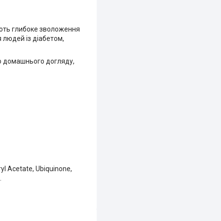
ують глибоке зволоження
 людей із діабетом,
го домашнього догляду,
ryl Acetate, Ubiquinone,
.