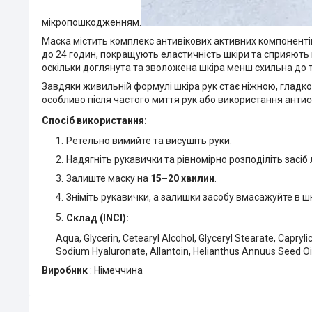
мікропошкодженням.
Маска містить комплекс антивікових активних компонент
до 24 годин, покращують еластичність шкіри та сприяють
оскільки доглянута та зволожена шкіра менш схильна до т
Завдяки живильній формулі шкіра рук стає ніжною, гладк
особливо після частого миття рук або використання антис
Спосіб використання:
Ретельно вимийте та висушіть руки.
Надягніть рукавички та рівномірно розподіліть засі
Залиште маску на
15–20 хвилин
.
Зніміть рукавички, а залишки засобу вмасажуйте в ш
Склад (INCI):
Aqua, Glycerin, Cetearyl Alcohol, Glyceryl Stearate, Capry
Sodium Hyaluronate, Allantoin, Helianthus Annuus Seed Oil
Виробник
: Німеччина