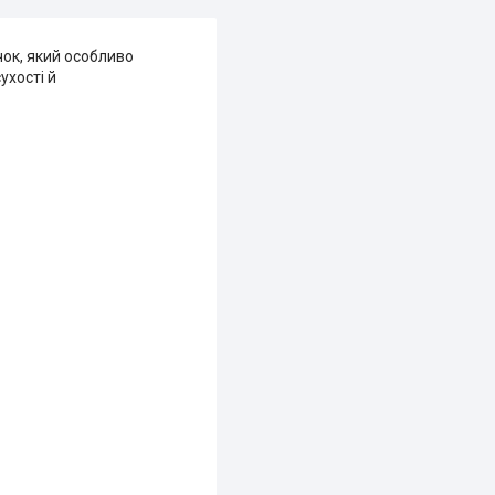
чок, який особливо
ухості й