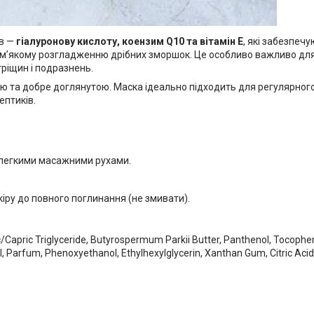
ів —
гіалуронову кислоту, коензим Q10 та вітамін Е
, які забезпеч
 м’якому розгладженню дрібних зморшок. Це особливо важливо для
ріщин і подразнень.
ою та добре доглянутою. Маска ідеально підходить для регулярно
ептиків.
б легкими масажними рухами.
кіру до повного поглинання (не змивати).
lic/Capric Triglyceride, Butyrospermum Parkii Butter, Panthenol, Tocophe
, Parfum, Phenoxyethanol, Ethylhexylglycerin, Xanthan Gum, Citric Acid