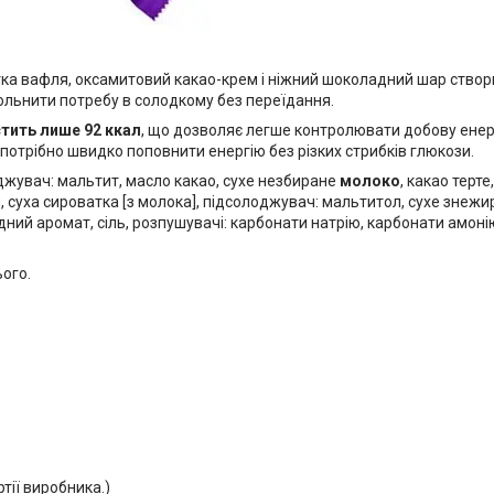
тка вафля, оксамитовий какао-крем і ніжний шоколадний шар створ
ольнити потребу в солодкому без переїдання.
стить лише 92 ккал
, що дозволяє легше контролювати добову енерг
 потрібно швидко поповнити енергію без різких стрибків глюкози.
жувач: мальтит, масло какао, сухе незбиране
молоко
, какао терт
, суха сироватка [з молока], підсолоджувач: мальтитол, сухе знеж
адний аромат, сіль, розпушувачі: карбонати натрію, карбонати амон
ього.
тії виробника.)