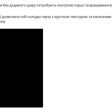
ти без доданого цукру потребують контролю порції та врахування в
б дозволити собі солодку паузу з хрусткою текстурою та насичени
ону.