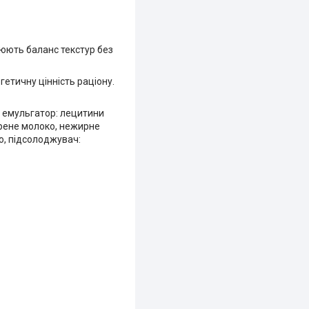
юють баланс текстур без
етичну цінність раціону.
е, емульгатор: лецитини
ирене молоко, нежирне
ію, підсолоджувач: