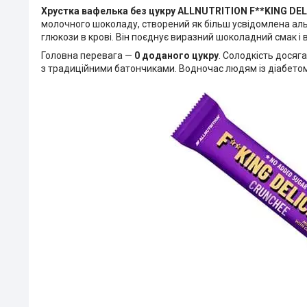
Хрустка вафелька без цукру ALLNUTRITION F**KING D
молочного шоколаду, створений як більш усвідомлена аль
глюкози в крові. Він поєднує виразний шоколадний смак і
Головна перевага —
0 доданого цукру
. Солодкість дося
з традиційними батончиками. Водночас людям із діабетом 