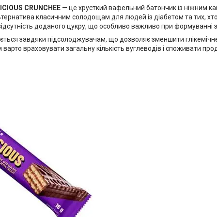
ELICIOUS CRUNCHEE
— це хрусткий вафельний батончик із ніжним к
тернатива класичним солодощам для людей із діабетом та тих, хт
 відсутність доданого цукру, що особливо важливо при формуванні 
гається завдяки підсолоджувачам, що дозволяє зменшити глікеміч
варто враховувати загальну кількість вуглеводів і споживати про