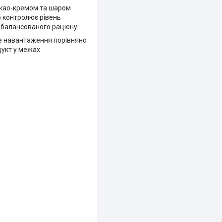
акао-кремом та шаром
о контролює рівень
збалансованого раціону.
не навантаження порівняно
дукт у межах