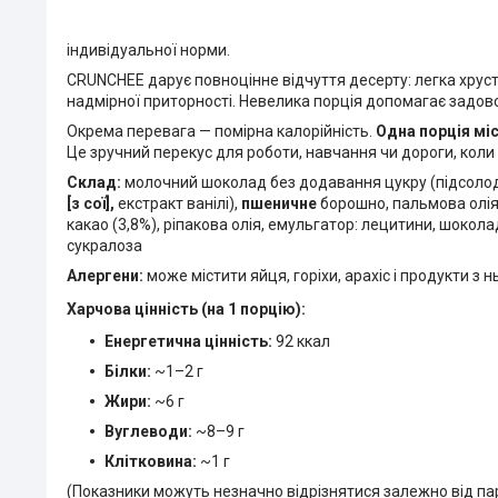
індивідуальної норми.
CRUNCHEE дарує повноцінне відчуття десерту: легка хрус
надмірної приторності. Невелика порція допомагає задов
Окрема перевага — помірна калорійність.
Одна порція мі
Це зручний перекус для роботи, навчання чи дороги, коли
Склад:
молочний шоколад без додавання цукру (підсолод
[з сої],
екстракт ванілі),
пшеничне
борошно, пальмова олія
какао (3,8%), ріпакова олія, емульгатор: лецитини, шокол
сукралоза
Алергени:
може містити яйця,
горіхи, арахіс і продукти з н
Харчова цінність
(на 1 порцію):
Енергетична цінність:
92 ккал
Білки:
~1–2 г
Жири:
~6 г
Вуглеводи:
~8–9 г
Клітковина:
~1 г
(Показники можуть незначно відрізнятися залежно від пар