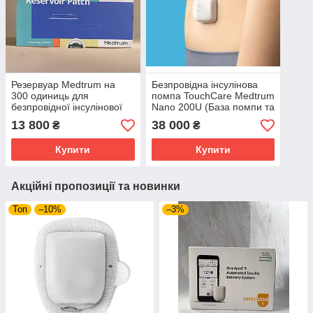
Резервуар Medtrum на
Безпровідна інсулінова
300 одиниць для
помпа TouchCare Medtrum
безпровідної інсулінової
Nano 200U (База помпи та
помпи Medtrum TouchCare
резервуари)
13 800
38 000
₴
₴
Купити
Купити
Акційні пропозиції та новинки
Топ
–10%
–3%