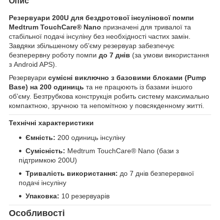
Опис
Резервуари 200U для бездротової інсулінової помпи
Medtrum TouchCare® Nano
призначені для тривалої та
стабільної подачі інсуліну без необхідності частих замін.
Завдяки збільшеному об’єму резервуар забезпечує
безперервну роботу помпи
до 7 днів
(за умови використання
з Android APS).
Резервуари
сумісні виключно з базовими блоками (Pump
Base) на 200 одиниць
та не працюють із базами іншого
об’єму. Безтрубкова конструкція робить систему максимально
компактною, зручною та непомітною у повсякденному житті.
Технічні характеристики
Ємність:
200 одиниць інсуліну
Сумісність:
Medtrum TouchCare® Nano (бази з
підтримкою 200U)
Тривалість використання:
до 7 днів безперервної
подачі інсуліну
Упаковка:
10 резервуарів
Особливості