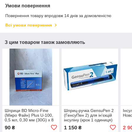
Умови повернення
Повернення товару впродовж 14 днів за домовленістю
Всі умови повернення
З цим товаром також замовляють
Шприци BD Micro-Fine
Шприц-ручка GensuPen 2
Інсу
(Мікро Файн) Plus U-100,
(ГенсуПен 2) для ін'єкцій
Ново
0,5 мл, 0,30 мм (30G) х 8
інсуліну (крок 1 одиниця)
мм, 10 шт.
90
1 150
2 9
₴
₴