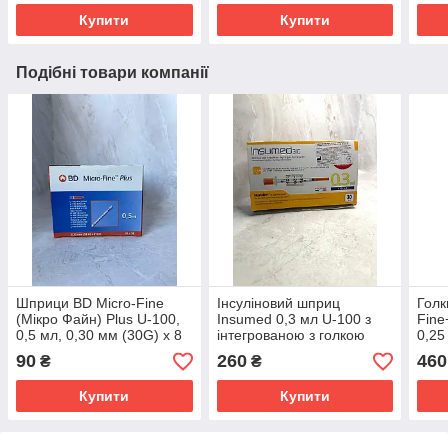
Купити
Купити
Подібні товари компанії
Шприци BD Micro-Fine
Інсуліновий шприц
Голк
(Мікро Файн) Plus U-100,
Insumed 0,3 мл U-100 з
Fine
0,5 мл, 0,30 мм (30G) х 8
інтегрованою з голкою
0,25
мм, 10 шт.
31G, 0,25*8 мм, 30 шт.
90
260
460
₴
₴
Купити
Купити