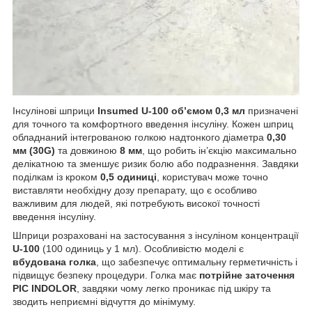
Інсулінові шприци
Insumed U-100 об’ємом 0,3 мл
призначені
для точного та комфортного введення інсуліну. Кожен шприц
обладнаний інтегрованою голкою надтонкого діаметра
0,30
мм (30G)
та довжиною
8 мм
, що робить ін’єкцію максимально
делікатною та зменшує ризик болю або подразнення. Завдяки
поділкам із кроком
0,5 одиниці
, користувач може точно
виставляти необхідну дозу препарату, що є особливо
важливим для людей, які потребують високої точності
введення інсуліну.
Шприци розраховані на застосування з інсуліном концентрації
U-100
(100 одиниць у 1 мл). Особливістю моделі є
вбудована голка
, що забезпечує оптимальну герметичність і
підвищує безпеку процедури. Голка має
потрійне заточення
PIC INDOLOR
, завдяки чому легко проникає під шкіру та
зводить неприємні відчуття до мінімуму.