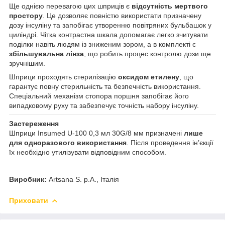
Ще однією перевагою цих шприців є
відсутність мертвого
простору
. Це дозволяє повністю використати призначену
дозу інсуліну та запобігає утворенню повітряних бульбашок у
циліндрі. Чітка контрастна шкала допомагає легко зчитувати
поділки навіть людям із зниженим зором, а в комплекті є
збільшувальна лінза
, що робить процес контролю дози ще
зручнішим.
Шприци проходять стерилізацію
оксидом етилену
, що
гарантує повну стерильність та безпечність використання.
Спеціальний механізм стопора поршня запобігає його
випадковому руху та забезпечує точність набору інсуліну.
Застереження
Шприци Insumed U-100 0,3 мл 30G/8 мм призначені
лише
для одноразового використання
. Після проведення ін’єкції
їх необхідно утилізувати відповідним способом.
Виробник:
Artsana S. p.A., Італія
Приховати