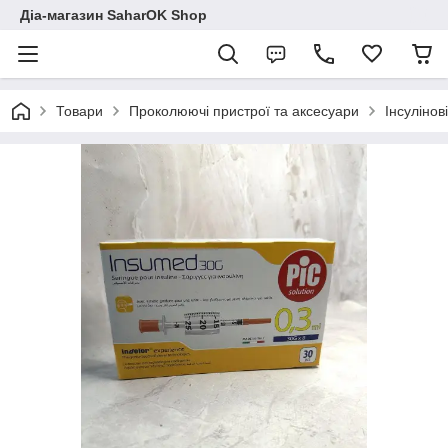
Діа-магазин SaharOK Shop
Товари
Проколюючі пристрої та аксесуари
Інсулінов