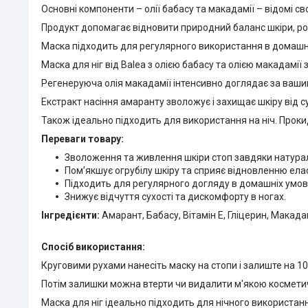
Основні компоненти – олії бабасу та макадамії – відомі
Продукт допомагає відновити природний баланс шкіри, роб
Маска підходить для регулярного використання в домашні
Маска для ніг від Balea з олією бабасу та олією макадамії
Регенеруюча олія макадамії інтенсивно доглядає за вашими
Екстракт насіння амаранту зволожує і захищає шкіру від с
Також ідеально підходить для використання на ніч. Проки
Переваги товару:
Зволоження та живлення шкіри стоп завдяки натура
Пом’якшує огрубілу шкіру та сприяє відновленню ела
Підходить для регулярного догляду в домашніх умов
Знижує відчуття сухості та дискомфорту в ногах.
Інгредієнти:
Амарант, Бабасу, Вітамін E, Гліцерин, Макад
Спосіб використання:
Круговими рухами нанесіть маску на стопи і залиште на 10
Потім залишки можна втерти чи видалити м'якою космет
Маска для ніг ідеально підходить для нічного використан