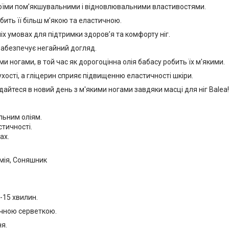
 своїми пом’якшувальними і відновлювальними властивостями.
ить її більш м’якою та еластичною.
х умовах для підтримки здоров’я та комфорту ніг.
 забезпечує негайний догляд.
 ногами, в той час як дорогоцінна олія бабасу робить їх м'якими.
ухості, а гліцерин сприяє підвищенню еластичності шкіри.
дайтеся в новий день з м'якими ногами завдяки масці для ніг Balea
льним оліям.
стичності.
ах.
амія, Соняшник
-15 хвилин.
ичною серветкою.
ня.