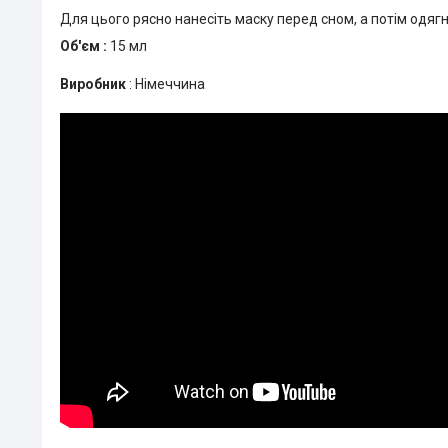
Для цього рясно нанесіть маску перед сном, а потім одягн
Об'єм :
15 мл
Виробник
: Німеччина