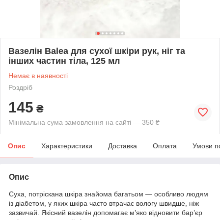
Вазелін Balea для сухої шкіри рук, ніг та
інших частин тіла, 125 мл
Немає в наявності
Роздріб
145
₴
Мінімальна сума замовлення на сайті — 350 ₴
Опис
Характеристики
Доставка
Оплата
Умови п
Опис
Суха, потріскана шкіра знайома багатьом — особливо людям
із діабетом, у яких шкіра часто втрачає вологу швидше, ніж
зазвичай. Якісний вазелін допомагає м’яко відновити бар’єр