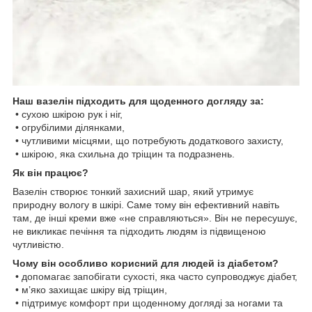
Наш вазелін підходить для щоденного догляду за:
• сухою шкірою рук і ніг,
• огрубілими ділянками,
• чутливими місцями, що потребують додаткового захисту,
• шкірою, яка схильна до тріщин та подразнень.
Як він працює?
Вазелін створює тонкий захисний шар, який утримує
природну вологу в шкірі. Саме тому він ефективний навіть
там, де інші креми вже «не справляються». Він не пересушує,
не викликає печіння та підходить людям із підвищеною
чутливістю.
Чому він особливо корисний для людей із діабетом?
• допомагає запобігати сухості, яка часто супроводжує діабет,
• м’яко захищає шкіру від тріщин,
• підтримує комфорт при щоденному догляді за ногами та