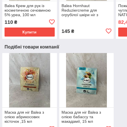
Balea Крем для рук із
Balea Hornhaut
Пожи
косметичною сечовиною
Reduziercreme для
чутл
5% уреа, 100 мл
огрубілої шкіри ніг з
NAT
сечовиною, алантоїном та
Lipp
110
82,
₴
фруктовою кислотою, 75
г
мл
145
₴
Купити
Подібні товари компанії
Маска для ніг Balea з
Маска для ніг Balea з
олією абрикосових
олією бабассу та
кісточок ,15 мл
макадамії, 15 мл