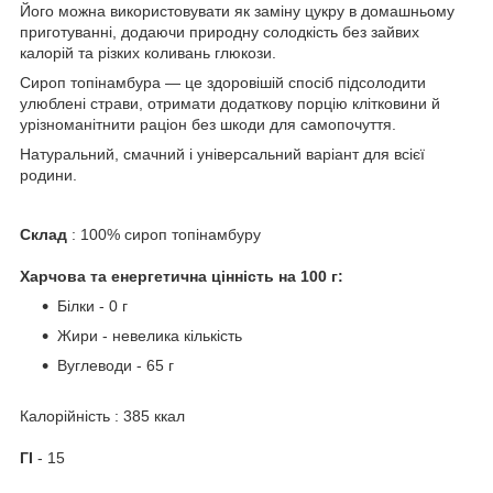
Його можна використовувати як заміну цукру в домашньому
приготуванні, додаючи природну солодкість без зайвих
калорій та різких коливань глюкози.
Сироп топінамбура — це здоровішій спосіб підсолодити
улюблені страви, отримати додаткову порцію клітковини й
урізноманітнити раціон без шкоди для самопочуття.
Натуральний, смачний і універсальний варіант для всієї
родини.
Склад
: 100% сироп топінамбуру
Харчова та енергетична цінність на 100 г:
Білки - 0 г
Жири - невелика кількість
Вуглеводи - 65 г
Калорійність : 385 ккал
ГІ
- 15