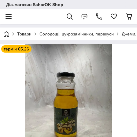
Діа-магазин SaharOK Shop
Товари
Солодощі, цукрозамінники, перекуси
Джеми, 
термін 05.26