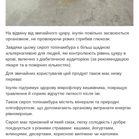
На відміну від звичайного цукру, інулін повільно засвоюється
організмом, не провокуючи різких стрибків глюкози.
Завдяки цьому сироп топінамбура є більш щадною
альтернативою для людей, які контролюють рівень цукру в
крові, включно з діабетичною аудиторією (за рекомендацією
лікаря та в помірних кількостях).
Для звичайних користувачів цей продукт також має низку
переваг.
Інулін підтримує здорову мікрофлору кишківника, покращує
травлення й сприяє відчуттю легкості після їжі.
Також сироп топінамбура містить мінерали та природні
олігофруктози, що допомагають організму витрачати енергію
рівномірніше.
Сироп має приємний м’який смак, легку солодкість і добре
поєднується з різними стравами: кашами, йогуртами,
млинцями, десертами, корисною випічкою чи напоями.