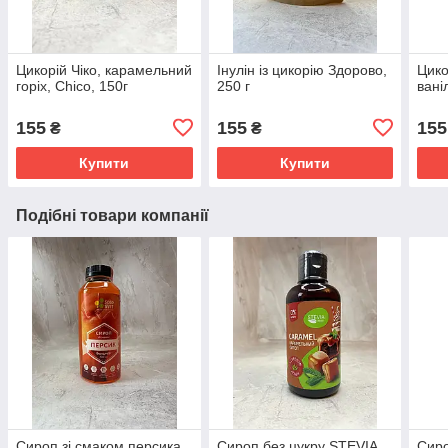
Цикорій Чіко, карамельний
Інулін із цикорію Здорово,
Цико
горіх, Chico, 150г
250 г
вані
155
155
155
₴
₴
Купити
Купити
Подібні товари компанії
Сироп зі смаком персика
Сироп без цукру STEVIA,
Сиро