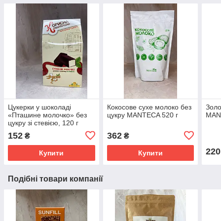
Цукерки у шоколаді
Кокосове сухе молоко без
Золо
«Пташине молочко» без
цукру MANTECA 520 г
MAN
цукру зі стевією, 120 г
"Корисна кондитерська"
152
362
₴
₴
220
Купити
Купити
Подібні товари компанії