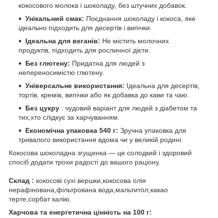
кокосового молока і шоколаду, без штучних добавок.
Унікальний смак:
Поєднання шоколаду і кокоса, яке
ідеально підходить для десертів і випічки.
Ідеальна для веганів:
Не містить молочних
продуктів, підходить для рослинної дієти.
Без глютену:
Придатна для людей з
непереносимістю глютену.
Універсальне використання:
Ідеальна для десертів,
тортів, кремів, випічки або як добавка до кави та чаю.
Без цукру
: чудовий варіант для людей з діабетом та
тих,хто слідкує за харчуванням.
Економічна упаковка 540 г:
Зручна упаковка для
тривалого використання вдома чи у великій родині.
Кокосова шоколадна згущенка — це солодкий і здоровий
спосіб додати трохи радості до вашого раціону.
Склад :
кокосові сухі вершки,кокосова олія
нерафінована,фільтрована вода,мальтитол,какао
терте,сорбат калію.
Харчова та енергетична цінність на 100 г: