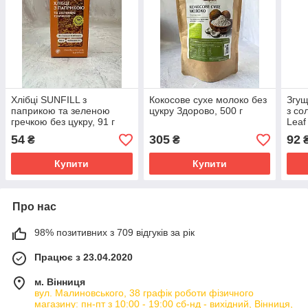
Хлібці SUNFILL з
Кокосове сухе молоко без
Згущ
паприкою та зеленою
цукру Здорово, 500 г
з со
гречкою без цукру, 91 г
Leaf
54
305
92
₴
₴
Купити
Купити
Про нас
98% позитивних з 709 відгуків за рік
Працює з 23.04.2020
м. Вінниця
вул. Малиновського, 38 графік роботи фізичного
магазину: пн-пт з 10:00 - 19:00 сб-нд - вихідний, Вінниця,