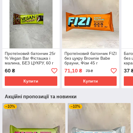
Протеїновий батончик 25г
Протеїновий батончик FIZI
Бато
% Vegan Bar Фісташка і
без цукру Brownie Babe
без 
малина, БЕЗ ЦУКРУ, 60 г
брауни, Фізи 45 г
кара
FitWin
60
71,10
37
₴
₴
79 ₴
Купити
Купити
Акційні пропозиції та новинки
–10%
–10%