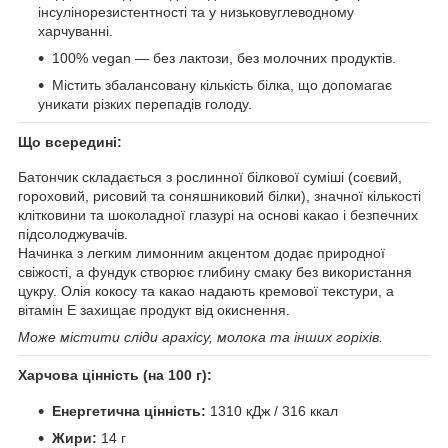
інсулінорезистентності та у низьковуглеводному
харчуванні.
100% vegan — без лактози, без молочних продуктів.
Містить збалансовану кількість білка, що допомагає
уникати різких перепадів голоду.
Що всередині:
Батончик складається з рослинної білкової суміші (соєвий,
гороховий, рисовий та соняшниковий білки), значної кількості
клітковини та шоколадної глазурі на основі какао і безпечних
підсолоджувачів.
Начинка з легким лимонним акцентом додає природної
свіжості, а фундук створює глибину смаку без використання
цукру. Олія кокосу та какао надають кремової текстури, а
вітамін Е захищає продукт від окиснення.
Може містити сліди арахісу, молока та інших горіхів.
Харчова цінність (на 100 г):
Енергетична цінність:
1310 кДж / 316 ккал
Жири:
14 г