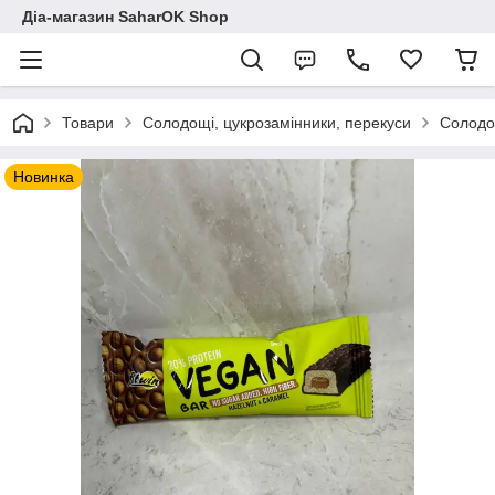
Діа-магазин SaharOK Shop
Товари
Солодощі, цукрозамінники, перекуси
Солодощ
Новинка