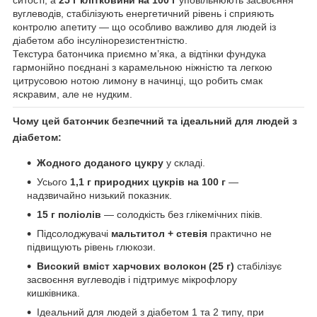
ситості, а
25 г клітковини на 100 г
уповільнюють засвоєння
вуглеводів, стабілізують енергетичний рівень і сприяють
контролю апетиту — що особливо важливо для людей із
діабетом або інсулінорезистентністю.
Текстура батончика приємно м’яка, а відтінки фундука
гармонійно поєднані з карамельною ніжністю та легкою
цитрусовою нотою лимону в начинці, що робить смак
яскравим, але не нудким.
Чому цей батончик безпечний та ідеальний для людей з
діабетом:
Жодного доданого цукру
у складі.
Усього
1,1 г природних цукрів на 100 г
—
надзвичайно низький показник.
15 г поліолів
— солодкість без глікемічних піків.
Підсолоджувачі
мальтитол + стевія
практично не
підвищують рівень глюкози.
Високий вміст харчових волокон (25 г)
стабілізує
засвоєння вуглеводів і підтримує мікрофлору
кишківника.
Ідеальний для людей з діабетом 1 та 2 типу, при