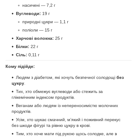
насичені — 7,2 г
Вуглеводи:
19 г
природні цукри — 1,1 г
поліоли — 15 г
Харчові волокна:
25 г
Білки:
22 г
Сіль:
0,11 г
Кому підійде:
Людям з діабетом, які хочуть безпечної солодощі
без
цукру
.
Тих, хто обмежує вуглеводи або стежить за
глікемічним індексом продуктів.
Веганам або людям із непереносимістю молочних
продуктів.
Усім, хто шукає смачний, м’який і поживний перекус
без шкоди фігурі та рівню цукру в крові.
Тим, хто хоче мати під рукою щось солодке, але
з