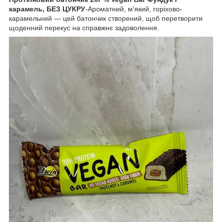
карамель, БЕЗ ЦУКРУ
-Ароматний, м’який, горіхово-
карамельний — цей батончик створений, щоб перетворити
щоденний перекус на справжнє задоволення.