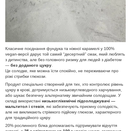
Класичне поєднання фундука та ніжної карамелі у 100%
vegan-версії дарує той самий “десертний” смак, який люблять
з дитинства, але без головного ризику для людей з діабетом
—
без доданого цукру
.
Це солодке, яке можна їсти спокійно, не переживаючи про
різкі стрибки глюкози.
Продукт спеціально створений для тих, хто контролює рівень
цукру в крові, дотримується низьковуглеводного харчування,
або шукає безпечну альтернативу звичайним солодощам. У
складі використані
низькоглікемічні підсолоджувачі —
мальтитол і стевія
, які забезпечують приємну солодкість,
але не викликають стрімкого підйому глюкози, характерного
для традиційного цукру.
20% рослинного білка допомагають підтримувати відчуття