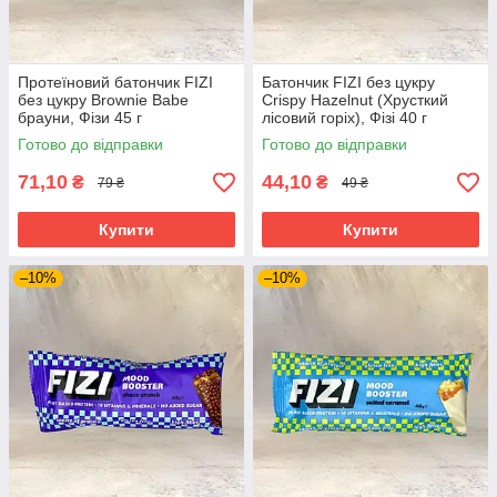
Протеїновий батончик FIZI
Батончик FIZI без цукру
без цукру Brownie Babe
Crispy Hazelnut (Хрусткий
брауни, Фізи 45 г
лісовий горіх), Фізі 40 г
Готово до відправки
Готово до відправки
71,10
44,10
₴
₴
79 ₴
49 ₴
Купити
Купити
–10%
–10%