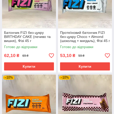
Батончик FIZI без цукру
Протеїновий батончик FIZI
BIRTHDAY CAKE (печиво та
без цукру Choco + Almоnd
вишня), Фізі 45 г
(шоколад + мигдаль), Фізі 45 г
Готово до відправки
Готово до відправки
62,10
53,10
₴
₴
69 ₴
59 ₴
Купити
Купити
–10%
–10%