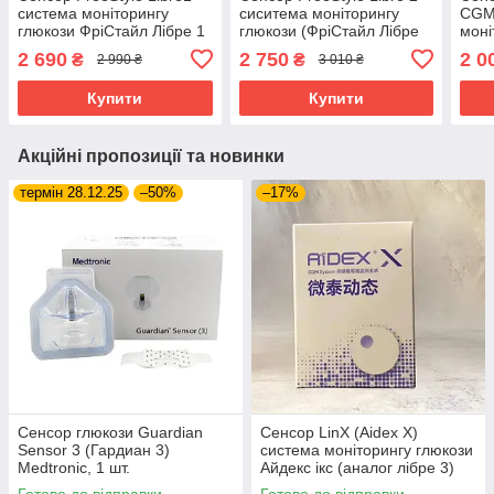
система моніторингу
сиситема моніторингу
CGM 
глюкози ФріСтайл Лібре 1
глюкози (ФріСтайл Лібре
моні
2)
2 690
2 750
2 0
₴
₴
2 990 ₴
3 010 ₴
Купити
Купити
Акційні пропозиції та новинки
термін 28.12.25
–50%
–17%
Сенсор глюкози Guardian
Сенсор LinX (Aidex X)
Sensor 3 (Гардиан 3)
система моніторингу глюкози
Medtronic, 1 шт.
Айдекс ікс (аналог лібре 3)
Готово до відправки
Готово до відправки