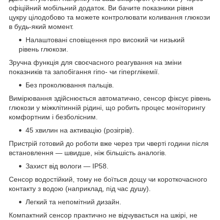
офіційний мобільний додаток. Ви бачите показники рівня
цукру цілодобово та можете контролювати коливання глюкози
в будь-який момент.
Налаштовані сповіщення про високий чи низький
рівень глюкози.
Зручна функція для своєчасного реагування на зміни
показників та запобігання гіпо- чи гіперглікемії.
Без проколювання пальців.
Вимірювання здійснюється автоматично, сенсор фіксує рівень
глюкози у міжклітинній рідині, що робить процес моніторингу
комфортним і безболісним.
45 хвилин на активацію (розігрів).
Пристрій готовий до роботи вже через три чверті години після
встановлення — швидше, ніж більшість аналогів.
Захист від вологи — IP58.
Сенсор водостійкий, тому не боїться дощу чи короткочасного
контакту з водою (наприклад, під час душу).
Легкий та непомітний дизайн.
Компактний сенсор практично не відчувається на шкірі, не