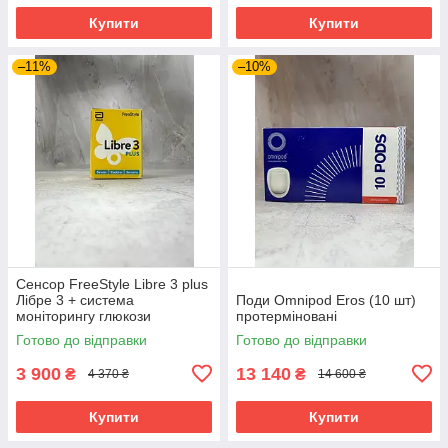
Купити
Купити
–11%
–10%
Сенсор FreeStyle Libre 3 plus
Лібре 3 + система
Поди Omnipod Eros (10 шт)
моніторингу глюкози
протерміновані
(ФріСтайл Лібре)
Готово до відправки
Готово до відправки
3 900
13 140
₴
₴
4 370 ₴
14 600 ₴
Купити
Купити