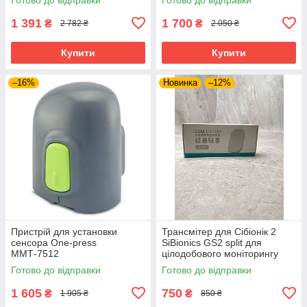
1 391
1 700
₴
₴
2 782 ₴
2 050 ₴
Купити
Купити
–16%
Новинка
–12%
Пристрій для установки
Трансмітер для Сібіонік 2
сенсора One-press
SiBionics GS2 split для
ММТ-7512
цілодобового моніторингу
рівня цукру
Готово до відправки
Готово до відправки
1 605
750
₴
₴
1 905 ₴
850 ₴