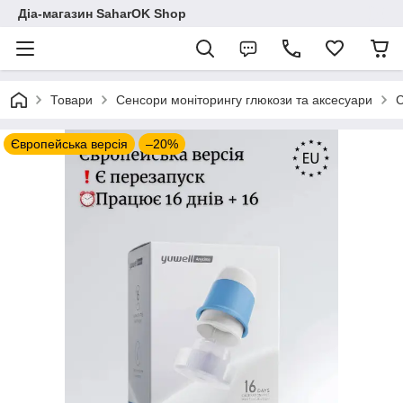
Діа-магазин SaharOK Shop
Товари
Сенсори моніторингу глюкози та аксесуари
С
Європейська версія
–20%