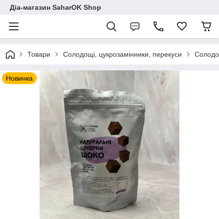
Діа-магазин SaharOK Shop
Товари
Солодощі, цукрозамінники, перекуси
Солодощ
Новинка