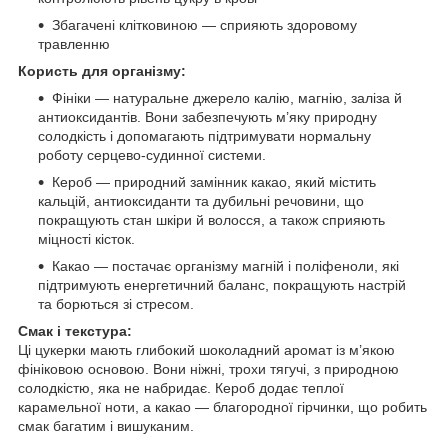
Збагачені клітковиною — сприяють здоровому
травленню
Користь для організму:
Фініки — натуральне джерело калію, магнію, заліза й
антиоксидантів. Вони забезпечують м’яку природну
солодкість і допомагають підтримувати нормальну
роботу серцево-судинної системи.
Кероб — природний замінник какао, який містить
кальцій, антиоксиданти та дубильні речовини, що
покращують стан шкіри й волосся, а також сприяють
міцності кісток.
Какао — постачає організму магній і поліфеноли, які
підтримують енергетичний баланс, покращують настрій
та борються зі стресом.
Смак і текстура:
Ці цукерки мають глибокий шоколадний аромат із м’якою
фініковою основою. Вони ніжні, трохи тягучі, з природною
солодкістю, яка не набридає. Кероб додає теплої
карамельної ноти, а какао — благородної гірчинки, що робить
смак багатим і вишуканим.