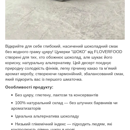
Відкрийте для себе глибокий, насичений шоколадний смак
без жодного граму цукру! Цукерки “ШОКО” від FLOVERFOOD
створені для тих, хто обожнює шоколад, але шукає його
корисну, натуральну альтернативу. Цей десерт поєднує
природну солодкість фініків, легку гірчинку какао та м’який
аромат керобу, створюючи гармонійний, збалансований смак,
який підкорить вас із першого шматочка.
Особливості продукту:
Без цукру, глютену, лактози та консервантів
100% натуральний склад — без штучних барвників чи
ароматизаторів
Ідеальна альтернатива шоколаду
Низький глікемічний індекс — підходить людям, які
контролюють рівень цукру в крові