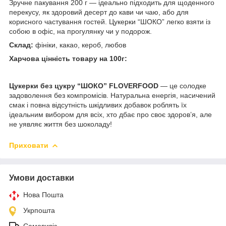
Зручне пакування 200 г — ідеально підходить для щоденного
перекусу, як здоровий десерт до кави чи чаю, або для
корисного частування гостей. Цукерки “ШОКО” легко взяти із
собою в офіс, на прогулянку чи у подорож.
Склад:
фініки, какао, кероб, любов
Харчова цінність товару на 100г:
Цукерки без цукру “ШОКО” FLOVERFOOD
— це солодке
задоволення без компромісів. Натуральна енергія, насичений
смак і повна відсутність шкідливих добавок роблять їх
ідеальним вибором для всіх, хто дбає про своє здоров’я, але
не уявляє життя без шоколаду!
Приховати
Умови доставки
Нова Пошта
Укрпошта
Самовивіз