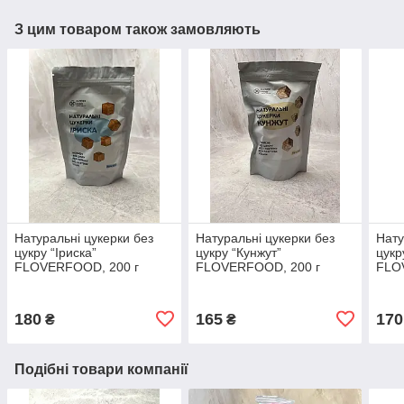
З цим товаром також замовляють
Натуральні цукерки без
Натуральні цукерки без
Нату
цукру “Іриска”
цукру “Кунжут”
цукр
FLOVERFOOD, 200 г
FLOVERFOOD, 200 г
FLO
180
165
170
₴
₴
Подібні товари компанії