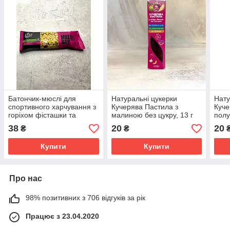
Батончик-мюслі для
Натуральні цукерки
Нату
спортивного харчування з
Кучерява Пастила з
Куче
горіхом фісташки та
малиною без цукру, 13 г
полу
малиною без цукру, 25 г
38
20
20
₴
₴
Купити
Купити
Про нас
98% позитивних з 706 відгуків за рік
Працює з 23.04.2020