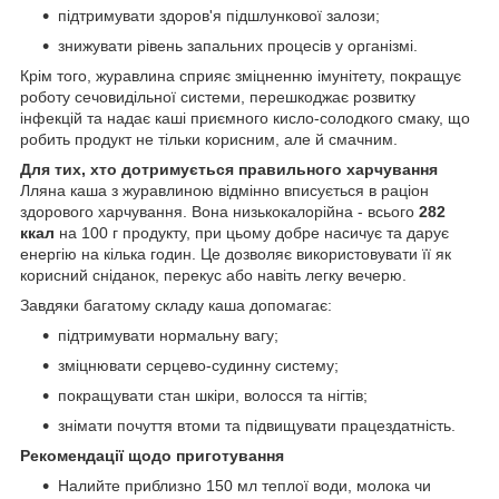
підтримувати здоров'я підшлункової залози;
знижувати рівень запальних процесів у організмі.
Крім того, журавлина сприяє зміцненню імунітету, покращує
роботу сечовидільної системи, перешкоджає розвитку
інфекцій та надає каші приємного кисло-солодкого смаку, що
робить продукт не тільки корисним, але й смачним.
Для тих, хто дотримується правильного харчування
Лляна каша з журавлиною відмінно вписується в раціон
здорового харчування. Вона низькокалорійна - всього
282
ккал
на 100 г продукту, при цьому добре насичує та дарує
енергію на кілька годин. Це дозволяє використовувати її як
корисний сніданок, перекус або навіть легку вечерю.
Завдяки багатому складу каша допомагає:
підтримувати нормальну вагу;
зміцнювати серцево-судинну систему;
покращувати стан шкіри, волосся та нігтів;
знімати почуття втоми та підвищувати працездатність.
Рекомендації щодо приготування
Налийте приблизно 150 мл теплої води, молока чи