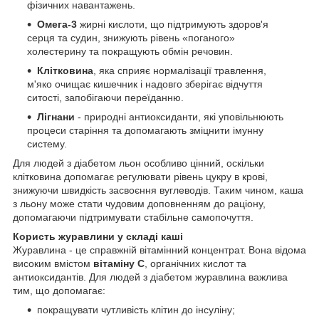
фізичних навантажень.
Омега-3
жирні кислоти, що підтримують здоров'я
серця та судин, знижують рівень «поганого»
холестерину та покращують обмін речовин.
Клітковина
, яка сприяє нормалізації травлення,
м'яко очищає кишечник і надовго зберігає відчуття
ситості, запобігаючи переїданню.
Лігнани
- природні антиоксиданти, які уповільнюють
процеси старіння та допомагають зміцнити імунну
систему.
Для людей з діабетом льон особливо цінний, оскільки
клітковина допомагає регулювати рівень цукру в крові,
знижуючи швидкість засвоєння вуглеводів. Таким чином, каша
з льону може стати чудовим доповненням до раціону,
допомагаючи підтримувати стабільне самопочуття.
Користь журавлини у складі каші
Журавлина - це справжній вітамінний концентрат. Вона відома
високим вмістом
вітаміну С
, органічних кислот та
антиоксидантів. Для людей з діабетом журавлина важлива
тим, що допомагає:
покращувати чутливість клітин до інсуліну;