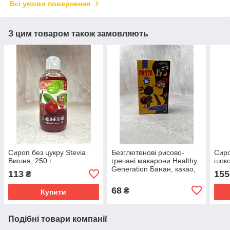
Всі умови повернення
З цим товаром також замовляють
Сироп без цукру Stevia
Безглютенові рисово-
Сиро
Вишня, 250 г
гречані макарони Healthy
шоко
Generation Банан, какао,
113
155
₴
стевія звірята 240 г
68
₴
Купити
Подібні товари компанії