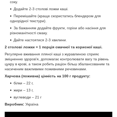
соку.
Додайте 2-3 столові ложки каші.
Перемішайте (краще скористатись блендером для
однорідної текстури).
За бажанням додайте фрукти, горіхи або насіння для
різноманітності смаку.
Дайте настоятися 2-3 хвилини.
2 столові ложки = 1 порція смачної та корисної каші.
Регулярне вживання лляної каші з журавлиною сприяє
зміцненню здоров'я, допомагає контролювати вагу та рівень
цукру в крові, а також робить раціон більш збалансованим та
насиченим важливими поживними речовинами.
Харчова (поживна) цінність на 100 г продукту:
білки – 22 г,
жири – 13 г,
вуглеводи – 21 г
Виробник:
Україна