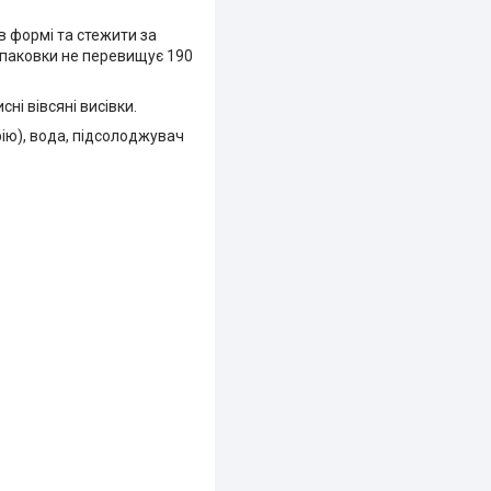
в формі та стежити за
ї упаковки не перевищує 190
ні вівсяні висівки.
рію), вода, підсолоджувач