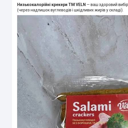
Низькокалорійні крекери ТМ VELN
— ваш здоровий вибір 
(через надлишок вуглеводів і шкідливих жирів у складі).