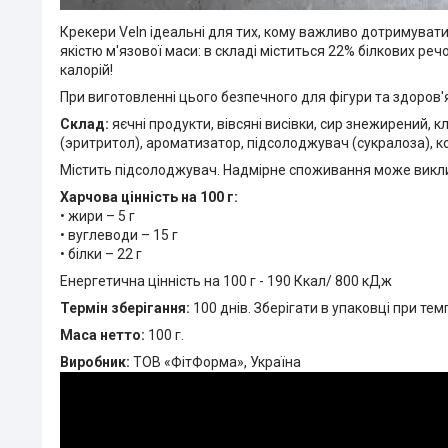
Крекери Veln ідеальні для тих, кому важливо дотримувати
якістю м'язової маси: в складі міститься 22% білкових реч
калорій!
При виготовленні цього безпечного для фігури та здоров'я
Склад:
яєчні продукти, вівсяні висівки, сир знежирений, 
(эритритол), ароматизатор, підсолоджувач (сукралоза), к
Містить підсолоджувач. Надмірне споживання може виклика
Харчова цінність на 100 г:
• жири – 5 г
• вуглеводи – 15 г
• білки – 22 г
Енергетична цінність на 100 г - 190 Ккал/ 800 кДж
Термін зберігання:
100 днів. Зберігати в упаковці при темп
Маса нетто:
100 г.
Виробник:
ТОВ «ФітФорма», Україна