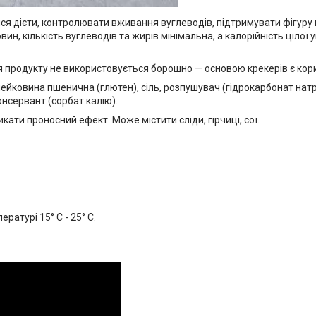
ся дієти, контролювати вживання вуглеводів, підтримувати фігуру 
овин, кількість вуглеводів та жирів мінімальна, а калорійність ціло
 продукту не використовується борошно — основою крекерів є корис
клейковина пшенична (глютен), сіль, розпушувач (гідрокарбонат нат
онсервант (сорбат калію).
ти проносний ефект. Може містити сліди, гірчиці, сої.
ературі 15° С - 25° С.