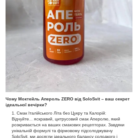
Чому Моктейль Апероль ZERO від SoloSvit – ваш секрет
ідеальної вечірки?
Смак Італійського Літа без Цукру та Калорій:
Відчуйте... яскравий, цитрусовий смак Аперолю, який
розкривається на ваших смакових рецепторах. Завдяки
унікальній формулі та фірмовому підсолоджувачу
SoloSvit, ми досягли ідеального балансу солодкого і