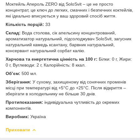
Моктейль Апероль ZERO від SoloSvit – це не просто
концентрат, це ключ до легких, смачних і безпечних коктейлів,
які ідеально вписуються у ваш здоровий спосіб життя.
Кількість порцій:
33
Склад:
Вода столова, сік апельсину концентрований,
ароматизатор натуральний, підсолоджувач SoloSvit, загусник
натуральний камедь ксантану, барвник натуральний,
консервант натуральний сорбат калію.
Харчова та енергетична цінність на 100 г:
Білки: 0 г, Жири:
0 г, Вуглеводи: 2 г, Калорійність: 8 ккал.
Об’єм:
500 мл.
Зберігання:
У сухому, захищеному від сонячних променів
місці при температурі від +5°С до +25°С. Після відкриття –
зберігати в холодильнику не більше 30 днів.
Протипоказання:
індивідуальна чутливість до окремих
компонентів.
Виробник:
Україна
Приховати