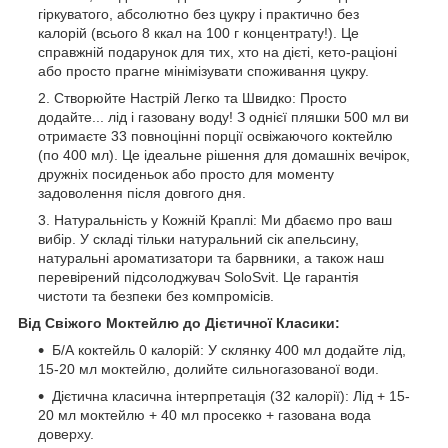
гіркуватого, абсолютно без цукру і практично без
калорій (всього 8 ккал на 100 г концентрату!). Це
справжній подарунок для тих, хто на дієті, кето-раціоні
або просто прагне мінімізувати споживання цукру.
Створюйте Настрій Легко та Швидко: Просто
додайте... лід і газовану воду! З однієї пляшки 500 мл ви
отримаєте 33 повноцінні порції освіжаючого коктейлю
(по 400 мл). Це ідеальне рішення для домашніх вечірок,
дружніх посиденьок або просто для моменту
задоволення після довгого дня.
Натуральність у Кожній Краплі: Ми дбаємо про ваш
вибір. У складі тільки натуральний сік апельсину,
натуральні ароматизатори та барвники, а також наш
перевірений підсолоджувач SoloSvit. Це гарантія
чистоти та безпеки без компромісів.
Від Свіжого Моктейлю до Дієтичної Класики:
Б/А коктейль 0 калорій: У склянку 400 мл додайте лід,
15-20 мл моктейлю, долийте сильногазованої води.
Дієтична класична інтерпретація (32 калорії): Лід + 15-
20 мл моктейлю + 40 мл просекко + газована вода
доверху.