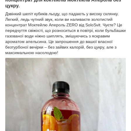
цукру.
Дзвінкий шепіт кубиків льоду, що падають у високу склянку.
Легкий, ледь чутний звук, коли ви наливаєте золотистий
концентрат Моктейлю Апероль ZERO від SoloSvit. Чуєте? Це
передчуття свіжості, що розноситься в повітрі, коли бульбашки
газованої води ніжно шиплять, змішуючись з яскравим
ароматом апельсина. Це запрошення до вашої власної
безтурбоної вечірки – без зайвих калорій, без цукру, але з
максимальною насолодою!