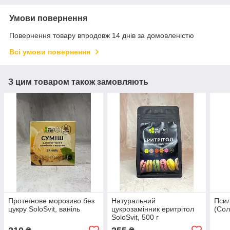
Умови повернення
Повернення товару впродовж 14 днів за домовленістю
Всі умови повернення
З цим товаром також замовляють
Протеїнове морозиво без
Натуральний
Псил
цукру SoloSvit, ваніль
цукрозамінник еритрітол
(Сол
SoloSvit, 500 г