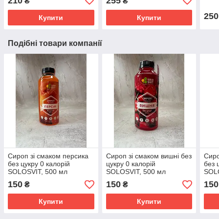
210
255
₴
₴
250
Купити
Купити
Подібні товари компанії
Сироп зі смаком персика
Сироп зі смаком вишні без
Сиро
без цукру 0 калорій
цукру 0 калорій
без 
SOLOSVIT, 500 мл
SOLOSVIT, 500 мл
SOLO
150
150
150
₴
₴
Купити
Купити