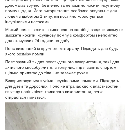
допомагає зручно, безпечно та непомітно носити інсулінову
помпу щодня. Його використання особливо актуальне для
людей з діабетом 1 типу, які постійно користуються
інсуліновими насосами.
М'який пояс з великою кишенею на застібці, завдяки якому ви
зможете носити інсулінову помпу з комфортом і непомітно
для оточуючих 24 години на добу.
Пояс виконаний із пружного матеріалу. Підходить для будь-
якого розміру помпи.
Пояс зручний як для повсякденного використання, так і для
активного способу життя, в тому числі для занять спортом:
щільно прилягає до тіла і не заважає рухам.
Використовується з усіма інсуліновими помпами. Підходить
для дітей та дорослих. Пояс не втрачає своїх властивостей і
вигляду навіть після тривалого використання, легко
стирається і миється.