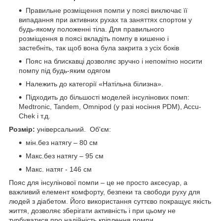
Правильне розміщення помпи у поясі виключає її
випадання при активних рухах та заняттях спортом у
будь-якому положенні тіла. Для правильного
розміщення в поясі вкладіть помпу в кишеню і
застебніть, так щоб вона була закрита з усіх боків
Пояс на блискавці дозволяє зручно і непомітно носити
помпу під будь-яким одягом
Належить до категорії «Натільна білизна».
Підходить до більшості моделей інсулінових помп:
Medtronic, Tandem, Omnipod (у разі носіння PDM), Accu-
Chek і т.д.
Розмір:
універсальний.
Об'єм:
мін.без натягу – 80 см
Макс.без натягу – 95 см
Макс. натяг - 146 см
Пояс для інсулінової помпи – це не просто аксесуар, а
важливий елемент комфорту, безпеки та свободи руху для
людей з діабетом. Його використання суттєво покращує якість
життя, дозволяє зберігати активність і при цьому не
турбуватися про надійність кріплення помпи.