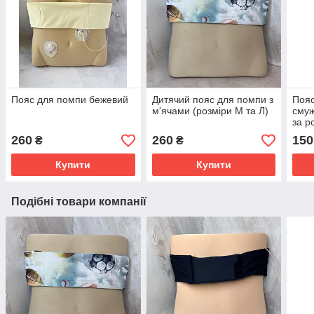
Пояс для помпи бежевий
Дитячий пояс для помпи з
Пояс
м'ячами (розміри М та Л)
смуж
за р
260
260
150
₴
₴
Купити
Купити
Подібні товари компанії