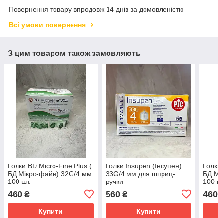
Повернення товару впродовж 14 днів за домовленістю
Всі умови повернення
З цим товаром також замовляють
Голки BD Micro-Fine Plus (
Голки Insupen (Інсупен)
Голк
БД Мікро-файн) 32G/4 мм
33G/4 мм для шприц-
БД М
100 шт.
ручки
100 
460
560
460
₴
₴
Купити
Купити