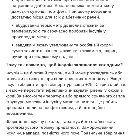
пацієнтів із діабетом. Вона невелика, поміститься у
дамській сумочці, портфелі. При цьому всередині
достатньо місця для всіх діабетичних речей.
вбудований термометр дозволяє стежити за
температурою та своєчасно прибрати інсулін у
прохолодне місце;
завдяки м'якому утеплювачу та особливій формі
сумка захистить від пошкодження глюкометр, шприц-
ручки при випадковому падінні.
Чому так важливо, щоб інсулін залишався холодним?
Інсулін – це білковий гормон, який може розкладатись або
втрачати активність при впливі високих температур. Якщо
інсулін зберігати при температурі вище +25 °C тривалий час,
він може перестати ефективно знижувати рівень глюкози в
крові.За високої температури або прямого сонячного світла
структура молекули інсуліну може змінитися. Це робить
препарат не лише неефективним, а й потенційно
небезпечним.
Зберігання інсуліну в холоді гарантує його стабільність
протягом усього терміну придатності. Заморожування
інсуліну, навпаки, повністю його псує.Правильне зберігання