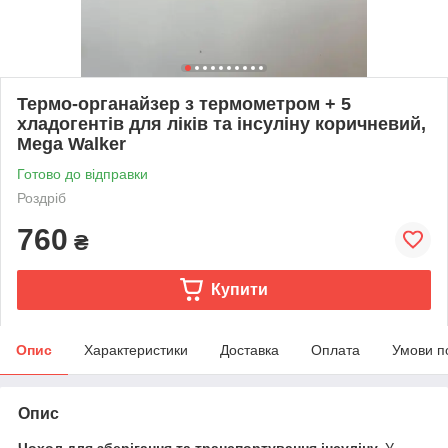
Термо-органайзер з термометром + 5
хладогентів для ліків та інсуліну коричневий,
Mega Walker
Готово до відправки
Роздріб
760
₴
Купити
Опис
Характеристики
Доставка
Оплата
Умови п
Опис
Чохол для зберігання та транспортування інсуліну.
У